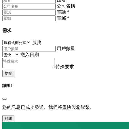
公司名稱
電話
*
電郵
*
需求
服務
用戶數量
搬入日期
特殊要求
提交
謝謝！
您的訊息已成功發送。我們將盡快與您聯繫。
關閉