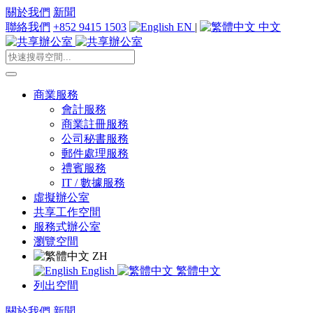
關於我們
新聞
聯絡我們
+852 9415 1503
EN
|
中文
商業服務
會計服務
商業註冊服務
公司秘書服務
郵件處理服務
禮賓服務
IT / 數據服務
虛擬辦公室
共享工作空間
服務式辦公室
瀏覽空間
ZH
English
繁體中文
列出空間
關於我們
新聞