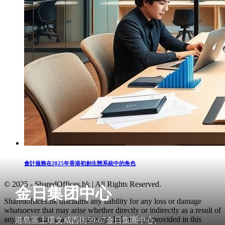
會計服務在2025年香港初創生態系統中的角色
© 2025 - SharedOffices.hk | All Rights Reserved.
金日集团中心
Sharedoffices.hk disclaims any liability for any loss or damage
whatsoever that may arise whether directly or indirectly as a result of
any error, inaccuracy or omission. Information provided in this
港島區上環文咸西街59-67金日集團中心,