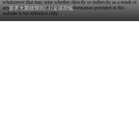
whatsoever that may arise whether directly or indirectly as a result of
any error, inaccuracy or omission. Information provided in this
新界大圍積輝街2-12金禧商場,
website is for reference only.