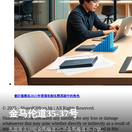
會計服務在2025年香港初創生態系統中的角色
© 2025 - SharedOffices.hk | All Rights Reserved.
金马伦道35-37号
Sharedoffices.hk disclaims any liability for any loss or damage
whatsoever that may arise whether directly or indirectly as a result of
any error, inaccuracy or omission. Information provided in this
九龍區尖沙咀金馬倫道35-37金馬倫道35-37號,