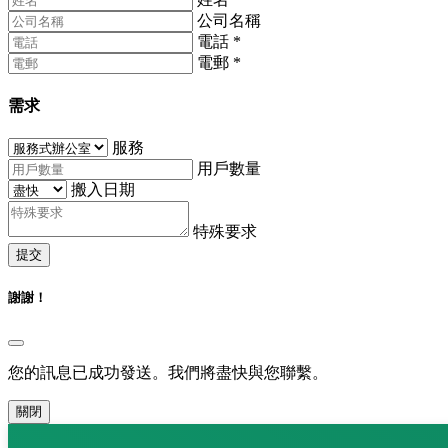
公司名稱
電話
*
電郵
*
需求
服務
用戶數量
搬入日期
特殊要求
提交
謝謝！
您的訊息已成功發送。我們將盡快與您聯繫。
關閉