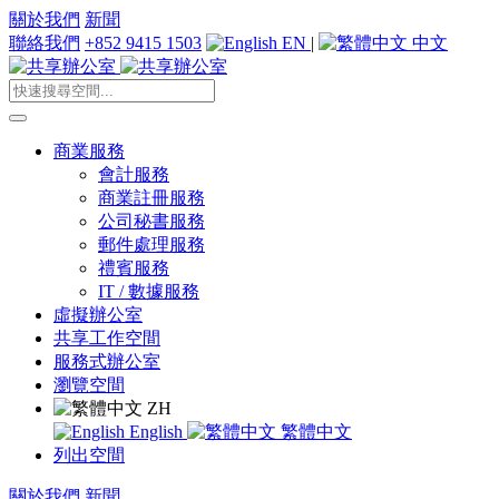
關於我們
新聞
聯絡我們
+852 9415 1503
EN
|
中文
商業服務
會計服務
商業註冊服務
公司秘書服務
郵件處理服務
禮賓服務
IT / 數據服務
虛擬辦公室
共享工作空間
服務式辦公室
瀏覽空間
ZH
English
繁體中文
列出空間
關於我們
新聞