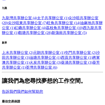
九龍
九龍灣共享辦公室 (4)
太子共享辦公室 (1)
尖沙咀共享辦公室
(20)
尖沙咀東共享辦公室 (7)
旺角共享辦公室 (14)
油麻地共享辦
公室 (1)
紅磡共享辦公室 (4)
荔枝角共享辦公室 (10)
西九龍共享
辦公室 (1)
觀塘共享辦公室 (28)
新蒲崗共享辦公室 (5)
新界
上水共享辦公室 (2)
元朗共享辦公室 (1)
屯門共享辦公室 (2)
沙
田共享辦公室 (3)
油塘共享辦公室 (1)
西貢共享辦公室 (1)
將軍
澳共享辦公室 (1)
火炭共享辦公室 (3)
葵涌共享辦公室 (3)
葵芳
共享辦公室 (1)
荃灣共享辦公室 (6)
讓我們為您尋找夢想的工作空間。
告訴我們我們如何幫助您
最佳交易保證