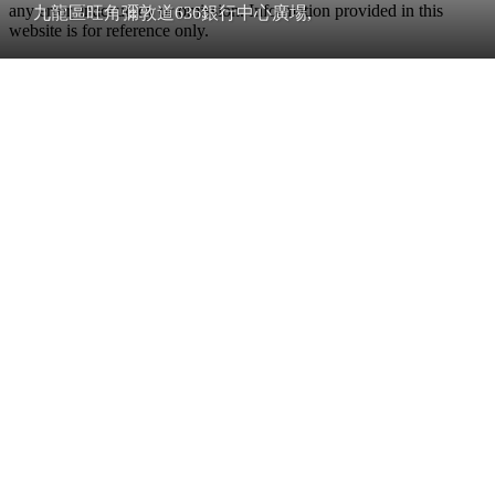
any error, inaccuracy or omission. Information provided in this
九龍區旺角彌敦道636銀行中心廣場,
website is for reference only.