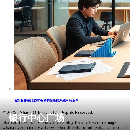
會計服務在2025年香港初創生態系統中的角色
© 2025 - SharedOffices.hk | All Rights Reserved.
银行中心广场
Sharedoffices.hk disclaims any liability for any loss or damage
whatsoever that may arise whether directly or indirectly as a result of