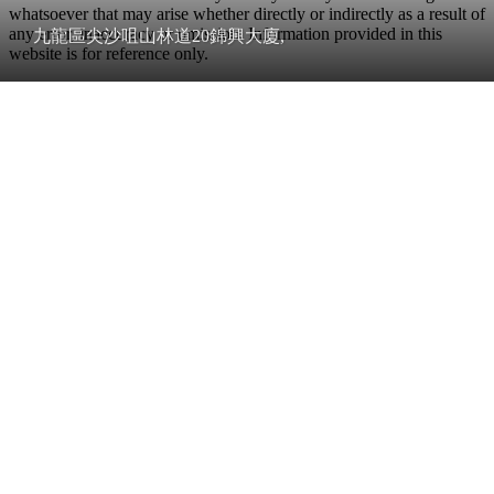
whatsoever that may arise whether directly or indirectly as a result of
any error, inaccuracy or omission. Information provided in this
九龍區尖沙咀山林道20錦興大廈,
website is for reference only.