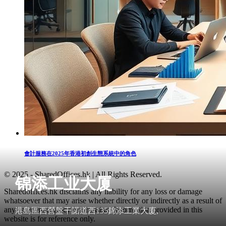
會計服務在2025年香港初創生態系統中的角色
© 2025 - SharedOffices.hk | All Rights Reserved.
锦添工业大厦
Sharedoffices.hk disclaims any liability for any loss or damage
whatsoever that may arise whether directly or indirectly as a result of
any error, inaccuracy or omission. Information provided in this
港島區西營盤干諾道西135錦添工業大廈,
website is for reference only.