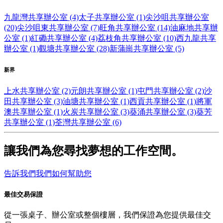
九龍灣共享辦公室 (4)
太子共享辦公室 (1)
尖沙咀共享辦公室
(20)
尖沙咀東共享辦公室 (7)
旺角共享辦公室 (14)
油麻地共享辦
公室 (1)
紅磡共享辦公室 (4)
荔枝角共享辦公室 (10)
西九龍共享
辦公室 (1)
觀塘共享辦公室 (28)
新蒲崗共享辦公室 (5)
新界
上水共享辦公室 (2)
元朗共享辦公室 (1)
屯門共享辦公室 (2)
沙
田共享辦公室 (3)
油塘共享辦公室 (1)
西貢共享辦公室 (1)
將軍
澳共享辦公室 (1)
火炭共享辦公室 (3)
葵涌共享辦公室 (3)
葵芳
共享辦公室 (1)
荃灣共享辦公室 (6)
讓我們為您尋找夢想的工作空間。
告訴我們我們如何幫助您
最佳交易保證
從一張桌子、辦公室或整個樓層，我們保證為您提供最佳交