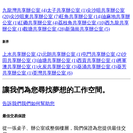
九龍灣共享辦公室 (4)
太子共享辦公室 (1)
尖沙咀共享辦公室
(20)
尖沙咀東共享辦公室 (7)
旺角共享辦公室 (14)
油麻地共享辦
公室 (1)
紅磡共享辦公室 (4)
荔枝角共享辦公室 (10)
西九龍共享
辦公室 (1)
觀塘共享辦公室 (28)
新蒲崗共享辦公室 (5)
新界
上水共享辦公室 (2)
元朗共享辦公室 (1)
屯門共享辦公室 (2)
沙
田共享辦公室 (3)
油塘共享辦公室 (1)
西貢共享辦公室 (1)
將軍
澳共享辦公室 (1)
火炭共享辦公室 (3)
葵涌共享辦公室 (3)
葵芳
共享辦公室 (1)
荃灣共享辦公室 (6)
讓我們為您尋找夢想的工作空間。
告訴我們我們如何幫助您
最佳交易保證
從一張桌子、辦公室或整個樓層，我們保證為您提供最佳交