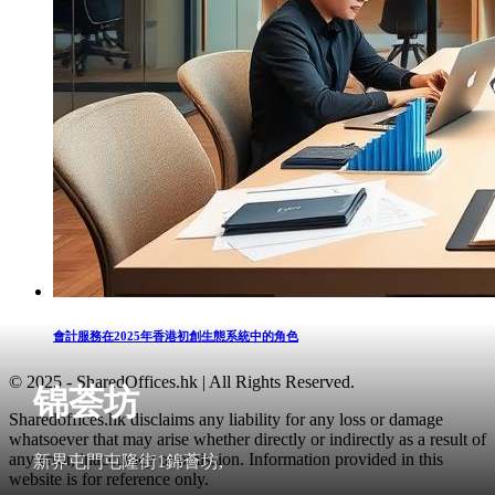
會計服務在2025年香港初創生態系統中的角色
© 2025 - SharedOffices.hk | All Rights Reserved.
锦荟坊
Sharedoffices.hk disclaims any liability for any loss or damage
whatsoever that may arise whether directly or indirectly as a result of
any error, inaccuracy or omission. Information provided in this
新界屯門屯隆街1錦薈坊,
website is for reference only.