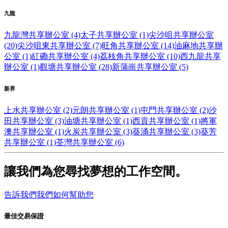
九龍
九龍灣共享辦公室 (4)
太子共享辦公室 (1)
尖沙咀共享辦公室
(20)
尖沙咀東共享辦公室 (7)
旺角共享辦公室 (14)
油麻地共享辦
公室 (1)
紅磡共享辦公室 (4)
荔枝角共享辦公室 (10)
西九龍共享
辦公室 (1)
觀塘共享辦公室 (28)
新蒲崗共享辦公室 (5)
新界
上水共享辦公室 (2)
元朗共享辦公室 (1)
屯門共享辦公室 (2)
沙
田共享辦公室 (3)
油塘共享辦公室 (1)
西貢共享辦公室 (1)
將軍
澳共享辦公室 (1)
火炭共享辦公室 (3)
葵涌共享辦公室 (3)
葵芳
共享辦公室 (1)
荃灣共享辦公室 (6)
讓我們為您尋找夢想的工作空間。
告訴我們我們如何幫助您
最佳交易保證