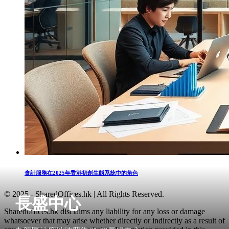
會計服務在2025年香港初創生態系統中的角色
© 2025 - SharedOffices.hk | All Rights Reserved.
長盛中心
Sharedoffices.hk disclaims any liability for any loss or damage
whatsoever that may arise whether directly or indirectly as a result of