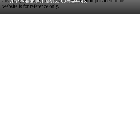
any error, inaccuracy or omission. Information provided in this
九龍區油麻地砵蘭街61-63長盛中心,
website is for reference only.