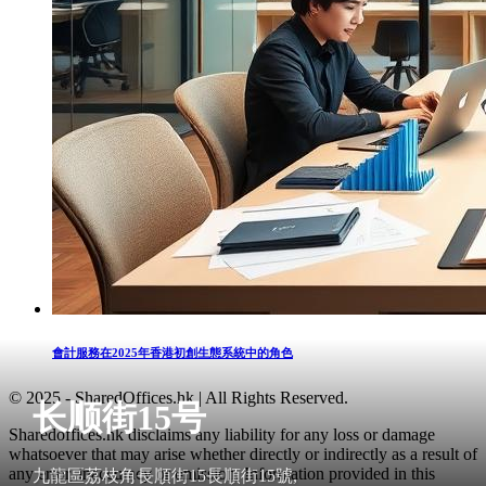
會計服務在2025年香港初創生態系統中的角色
© 2025 - SharedOffices.hk | All Rights Reserved.
长顺街15号
Sharedoffices.hk disclaims any liability for any loss or damage
whatsoever that may arise whether directly or indirectly as a result of
any error, inaccuracy or omission. Information provided in this
九龍區荔枝角長順街15長順街15號,