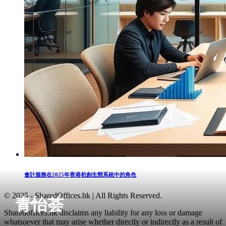
會計服務在2025年香港初創生態系統中的角色
© 2025 - SharedOffices.hk | All Rights Reserved.
青怡荟
Sharedoffices.hk disclaims any liability for any loss or damage
whatsoever that may arise whether directly or indirectly as a result of