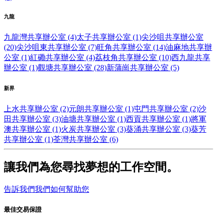
九龍
九龍灣共享辦公室 (4)
太子共享辦公室 (1)
尖沙咀共享辦公室
(20)
尖沙咀東共享辦公室 (7)
旺角共享辦公室 (14)
油麻地共享辦
公室 (1)
紅磡共享辦公室 (4)
荔枝角共享辦公室 (10)
西九龍共享
辦公室 (1)
觀塘共享辦公室 (28)
新蒲崗共享辦公室 (5)
新界
上水共享辦公室 (2)
元朗共享辦公室 (1)
屯門共享辦公室 (2)
沙
田共享辦公室 (3)
油塘共享辦公室 (1)
西貢共享辦公室 (1)
將軍
澳共享辦公室 (1)
火炭共享辦公室 (3)
葵涌共享辦公室 (3)
葵芳
共享辦公室 (1)
荃灣共享辦公室 (6)
讓我們為您尋找夢想的工作空間。
告訴我們我們如何幫助您
最佳交易保證