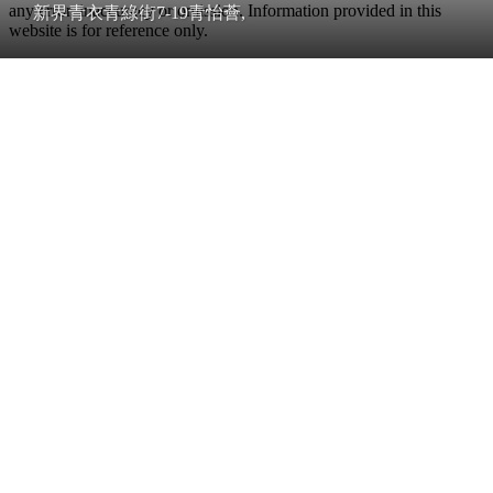
any error, inaccuracy or omission. Information provided in this
新界青衣青綠街7-19青怡薈,
website is for reference only.