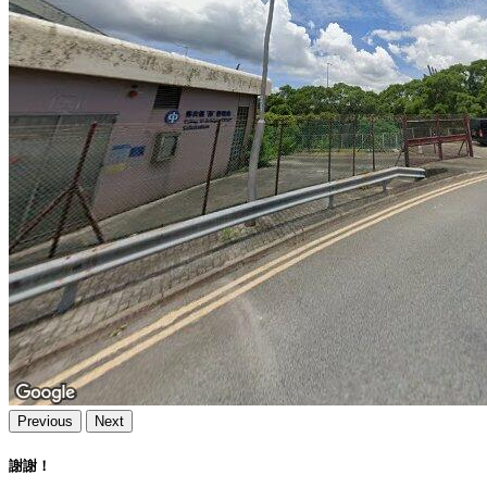
Previous
Next
謝謝！