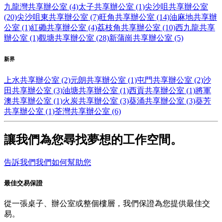
九龍灣共享辦公室 (4)
太子共享辦公室 (1)
尖沙咀共享辦公室
(20)
尖沙咀東共享辦公室 (7)
旺角共享辦公室 (14)
油麻地共享辦
公室 (1)
紅磡共享辦公室 (4)
荔枝角共享辦公室 (10)
西九龍共享
辦公室 (1)
觀塘共享辦公室 (28)
新蒲崗共享辦公室 (5)
新界
上水共享辦公室 (2)
元朗共享辦公室 (1)
屯門共享辦公室 (2)
沙
田共享辦公室 (3)
油塘共享辦公室 (1)
西貢共享辦公室 (1)
將軍
澳共享辦公室 (1)
火炭共享辦公室 (3)
葵涌共享辦公室 (3)
葵芳
共享辦公室 (1)
荃灣共享辦公室 (6)
讓我們為您尋找夢想的工作空間。
告訴我們我們如何幫助您
最佳交易保證
從一張桌子、辦公室或整個樓層，我們保證為您提供最佳交
易。