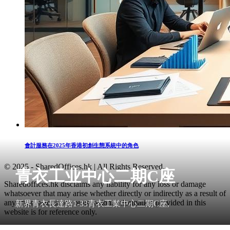
會計服務在2025年香港初創生態系統中的角色
© 2025 - SharedOffices.hk | All Rights Reserved.
青衣工业中心二期C座
Sharedoffices.hk disclaims any liability for any loss or damage
whatsoever that may arise whether directly or indirectly as a result of
any error, inaccuracy or omission. Information provided in this
新界青衣長達路1-33青衣工業中心二期C座,
website is for reference only.