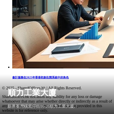
會計服務在2025年香港初創生態系統中的角色
© 2025 - SharedOffices.hk | All Rights Reserved.
順力工業大廈
Sharedoffices.hk disclaims any liability for any loss or damage
whatsoever that may arise whether directly or indirectly as a result of
any error, inaccuracy or omission. Information provided in this
新界荃灣橫窩仔街16-26順力工業大廈,
website is for reference only.