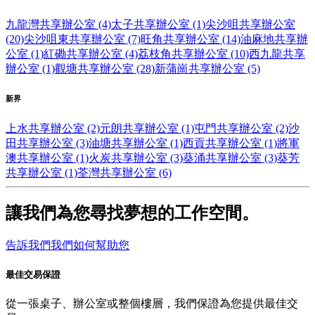
九龍灣共享辦公室 (4)
太子共享辦公室 (1)
尖沙咀共享辦公室
(20)
尖沙咀東共享辦公室 (7)
旺角共享辦公室 (14)
油麻地共享辦
公室 (1)
紅磡共享辦公室 (4)
荔枝角共享辦公室 (10)
西九龍共享
辦公室 (1)
觀塘共享辦公室 (28)
新蒲崗共享辦公室 (5)
新界
上水共享辦公室 (2)
元朗共享辦公室 (1)
屯門共享辦公室 (2)
沙
田共享辦公室 (3)
油塘共享辦公室 (1)
西貢共享辦公室 (1)
將軍
澳共享辦公室 (1)
火炭共享辦公室 (3)
葵涌共享辦公室 (3)
葵芳
共享辦公室 (1)
荃灣共享辦公室 (6)
讓我們為您尋找夢想的工作空間。
告訴我們我們如何幫助您
最佳交易保證
從一張桌子、辦公室或整個樓層，我們保證為您提供最佳交