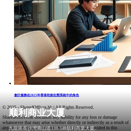
會計服務在2025年香港初創生態系統中的角色
© 2025 - SharedOffices.hk | All Rights Reserved.
顺利商业大厦
Sharedoffices.hk disclaims any liability for any loss or damage
whatsoever that may arise whether directly or indirectly as a result of
any error, inaccuracy or omission. Information provided in this
九龍區長沙灣青山道338-340順利商業大廈,