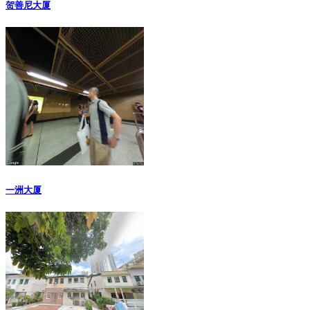
贺善尼大厦
一洲大厦