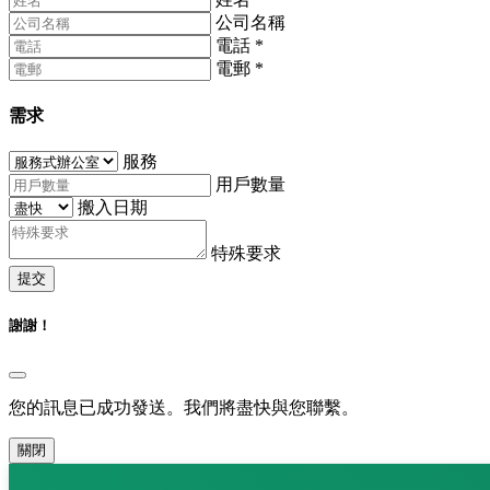
公司名稱
電話
*
電郵
*
需求
服務
用戶數量
搬入日期
特殊要求
提交
謝謝！
您的訊息已成功發送。我們將盡快與您聯繫。
關閉