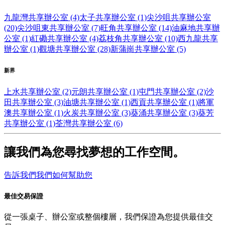
九龍灣共享辦公室 (4)
太子共享辦公室 (1)
尖沙咀共享辦公室
(20)
尖沙咀東共享辦公室 (7)
旺角共享辦公室 (14)
油麻地共享辦
公室 (1)
紅磡共享辦公室 (4)
荔枝角共享辦公室 (10)
西九龍共享
辦公室 (1)
觀塘共享辦公室 (28)
新蒲崗共享辦公室 (5)
新界
上水共享辦公室 (2)
元朗共享辦公室 (1)
屯門共享辦公室 (2)
沙
田共享辦公室 (3)
油塘共享辦公室 (1)
西貢共享辦公室 (1)
將軍
澳共享辦公室 (1)
火炭共享辦公室 (3)
葵涌共享辦公室 (3)
葵芳
共享辦公室 (1)
荃灣共享辦公室 (6)
讓我們為您尋找夢想的工作空間。
告訴我們我們如何幫助您
最佳交易保證
從一張桌子、辦公室或整個樓層，我們保證為您提供最佳交