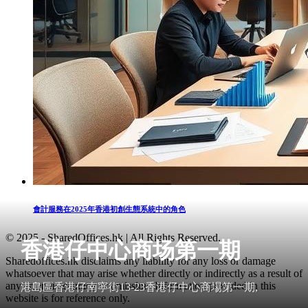
會計服務在2025年香港初創生態系統中的角色
© 2025 - SharedOffices.hk | All Rights Reserved.
香港仔中心商场第一期
Sharedoffices.hk disclaims any liability for any loss or damage
whatsoever that may arise whether directly or indirectly as a result of
any error, inaccuracy or omission. Information provided in this
港島區香港仔南寧街13-23香港仔中心商場第一期,
website is for reference only.