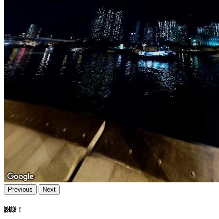
Previous
Next
謝謝！