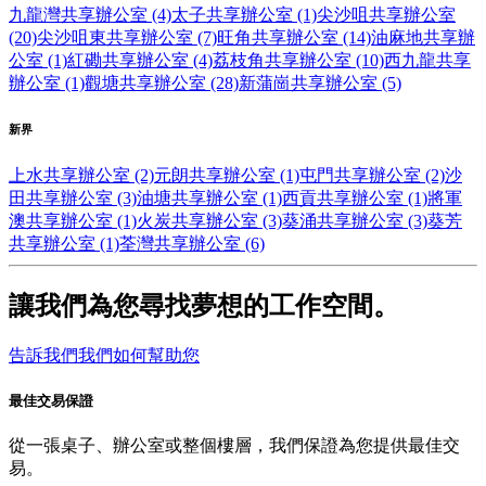
九龍灣共享辦公室 (4)
太子共享辦公室 (1)
尖沙咀共享辦公室
(20)
尖沙咀東共享辦公室 (7)
旺角共享辦公室 (14)
油麻地共享辦
公室 (1)
紅磡共享辦公室 (4)
荔枝角共享辦公室 (10)
西九龍共享
辦公室 (1)
觀塘共享辦公室 (28)
新蒲崗共享辦公室 (5)
新界
上水共享辦公室 (2)
元朗共享辦公室 (1)
屯門共享辦公室 (2)
沙
田共享辦公室 (3)
油塘共享辦公室 (1)
西貢共享辦公室 (1)
將軍
澳共享辦公室 (1)
火炭共享辦公室 (3)
葵涌共享辦公室 (3)
葵芳
共享辦公室 (1)
荃灣共享辦公室 (6)
讓我們為您尋找夢想的工作空間。
告訴我們我們如何幫助您
最佳交易保證
從一張桌子、辦公室或整個樓層，我們保證為您提供最佳交
易。