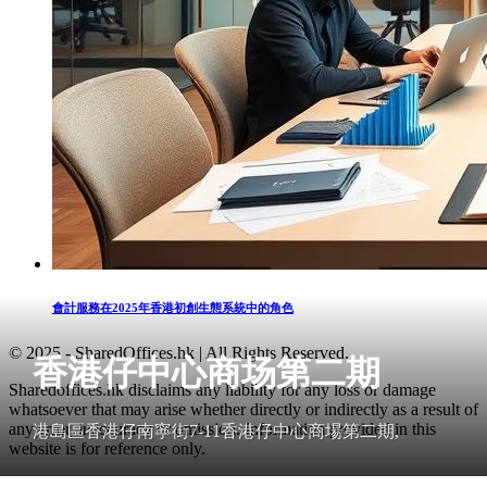
會計服務在2025年香港初創生態系統中的角色
© 2025 - SharedOffices.hk | All Rights Reserved.
香港仔中心商场第二期
Sharedoffices.hk disclaims any liability for any loss or damage
whatsoever that may arise whether directly or indirectly as a result of
any error, inaccuracy or omission. Information provided in this
港島區香港仔南寧街7-11香港仔中心商場第二期,
website is for reference only.