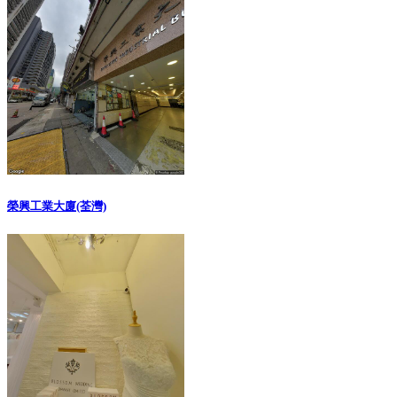
榮興工業大廈(荃灣)