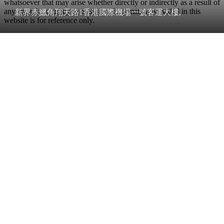
whatsoever that may arise whether directly or indirectly as a result of
any error, inaccuracy or omission. Information provided in this
新界赤鱲角翔天路1香港國際機場一號客運大樓,
website is for reference only.