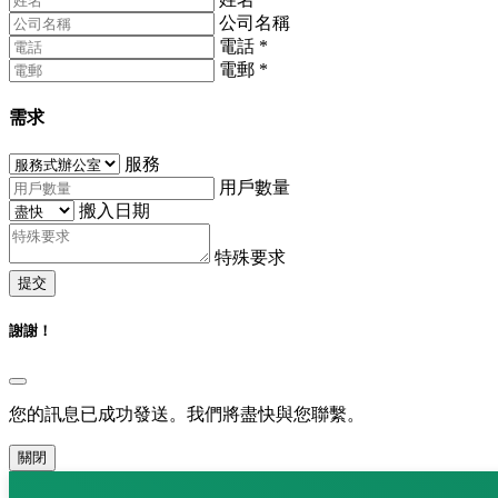
公司名稱
電話
*
電郵
*
需求
服務
用戶數量
搬入日期
特殊要求
提交
謝謝！
您的訊息已成功發送。我們將盡快與您聯繫。
關閉