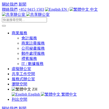
關於我們
新聞
聯絡我們
+852 9415 1503
EN
|
中文
商業服務
會計服務
商業註冊服務
公司秘書服務
郵件處理服務
禮賓服務
IT / 數據服務
虛擬辦公室
共享工作空間
服務式辦公室
瀏覽空間
ZH
English
繁體中文
列出空間
關於我們
新聞