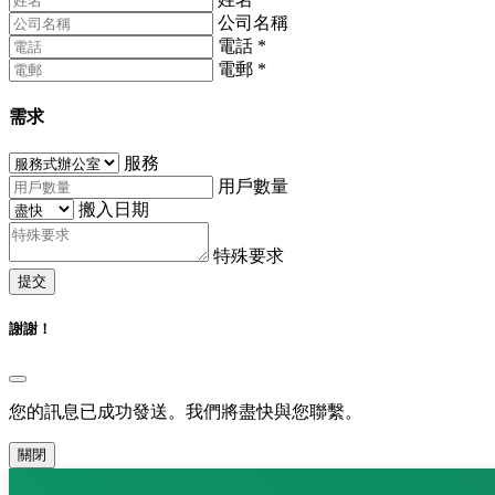
公司名稱
電話
*
電郵
*
需求
服務
用戶數量
搬入日期
特殊要求
提交
謝謝！
您的訊息已成功發送。我們將盡快與您聯繫。
關閉