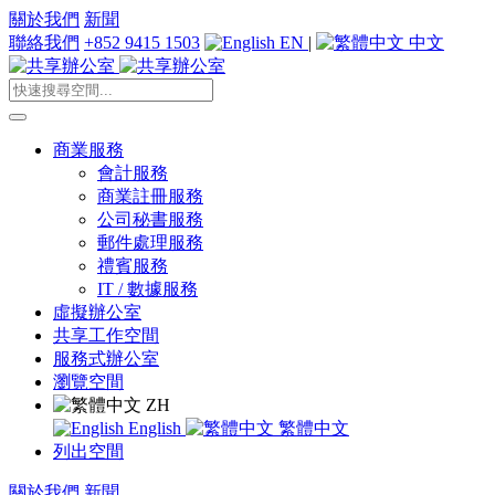
關於我們
新聞
聯絡我們
+852 9415 1503
EN
|
中文
商業服務
會計服務
商業註冊服務
公司秘書服務
郵件處理服務
禮賓服務
IT / 數據服務
虛擬辦公室
共享工作空間
服務式辦公室
瀏覽空間
ZH
English
繁體中文
列出空間
關於我們
新聞