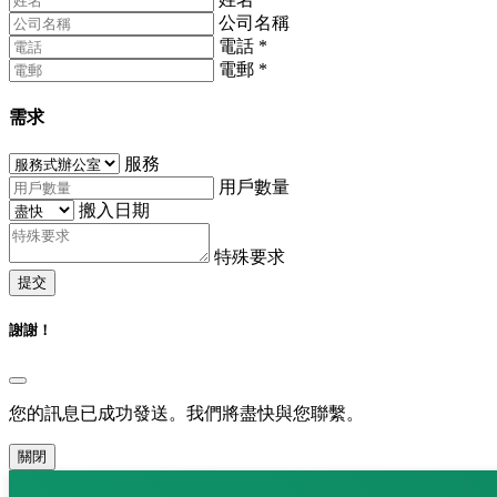
公司名稱
電話
*
電郵
*
需求
服務
用戶數量
搬入日期
特殊要求
提交
謝謝！
您的訊息已成功發送。我們將盡快與您聯繫。
關閉