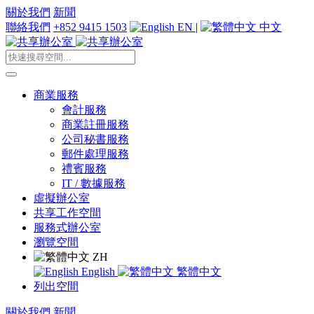
關於我們
新聞
聯絡我們
+852 9415 1503
EN
|
中文
商業服務
會計服務
商業註冊服務
公司秘書服務
郵件處理服務
禮賓服務
IT / 數據服務
虛擬辦公室
共享工作空間
服務式辦公室
瀏覽空間
ZH
English
繁體中文
列出空間
關於我們
新聞