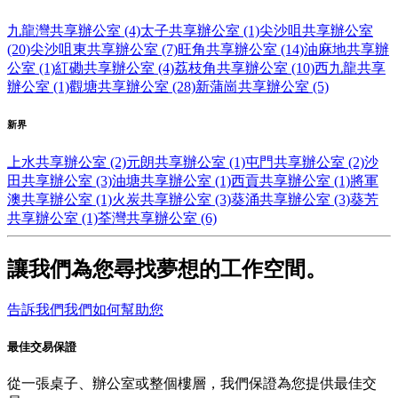
九龍灣共享辦公室 (4)
太子共享辦公室 (1)
尖沙咀共享辦公室
(20)
尖沙咀東共享辦公室 (7)
旺角共享辦公室 (14)
油麻地共享辦
公室 (1)
紅磡共享辦公室 (4)
荔枝角共享辦公室 (10)
西九龍共享
辦公室 (1)
觀塘共享辦公室 (28)
新蒲崗共享辦公室 (5)
新界
上水共享辦公室 (2)
元朗共享辦公室 (1)
屯門共享辦公室 (2)
沙
田共享辦公室 (3)
油塘共享辦公室 (1)
西貢共享辦公室 (1)
將軍
澳共享辦公室 (1)
火炭共享辦公室 (3)
葵涌共享辦公室 (3)
葵芳
共享辦公室 (1)
荃灣共享辦公室 (6)
讓我們為您尋找夢想的工作空間。
告訴我們我們如何幫助您
最佳交易保證
從一張桌子、辦公室或整個樓層，我們保證為您提供最佳交