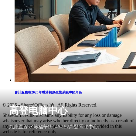
會計服務在2025年香港初創生態系統中的角色
© 2025 - SharedOffices.hk | All Rights Reserved.
高登电脑中心
Sharedoffices.hk disclaims any liability for any loss or damage
whatsoever that may arise whether directly or indirectly as a result of
any error, inaccuracy or omission. Information provided in this
九龍區深水埗福華街146-152高登電腦中心,
website is for reference only.