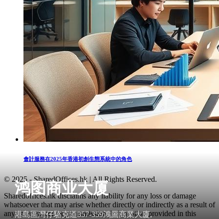
會計服務在2025年香港初創生態系統中的角色
© 2025 - SharedOffices.hk | All Rights Reserved.
鸿图商业大厦
Sharedoffices.hk disclaims any liability for any loss or damage
whatsoever that may arise whether directly or indirectly as a result of
any error, inaccuracy or omission. Information provided in this
港島區灣仔駱克道357-359鴻圖商業大廈,