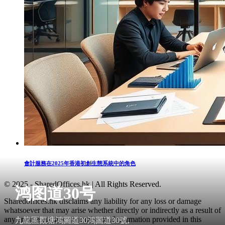
會計服務在2025年香港初創生態系統中的角色
© 2025 - SharedOffices.hk | All Rights Reserved.
鸿图道30号
Sharedoffices.hk disclaims any liability for any loss or damage
whatsoever that may arise whether directly or indirectly as a result of
any error, inaccuracy or omission. Information provided in this
九龍區觀塘鴻圖道30鴻圖道30號,