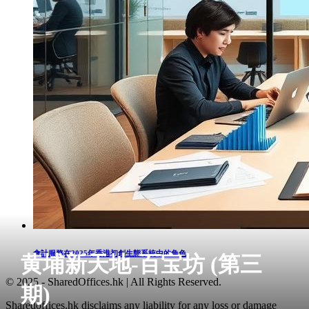
會計服務在2025年香港初創生態系統中的角色
黄埔新天地-百宝坊 (第三
© 2025 - SharedOffices.hk | All Rights Reserved.
期)
Sharedoffices.hk disclaims any liability for any loss or damage