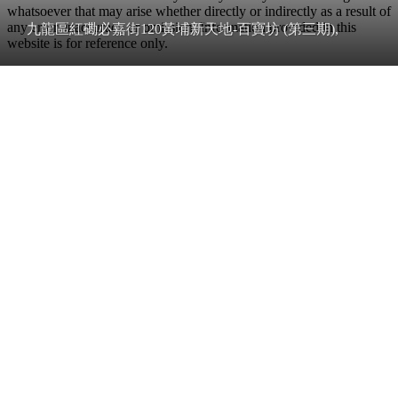
whatsoever that may arise whether directly or indirectly as a result of
any error, inaccuracy or omission. Information provided in this
九龍區紅磡必嘉街120黃埔新天地-百寶坊 (第三期),
website is for reference only.