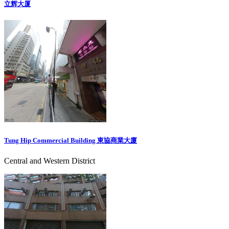
立辉大厦
Tung Hip Commercial Building 東協商業大廈
Central and Western District