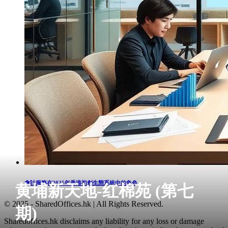
會計服務在2025年香港初創生態系統中的角色
黄埔新天地-红棉苑 (第七
© 2025 - SharedOffices.hk | All Rights Reserved.
期)
Sharedoffices.hk disclaims any liability for any loss or damage