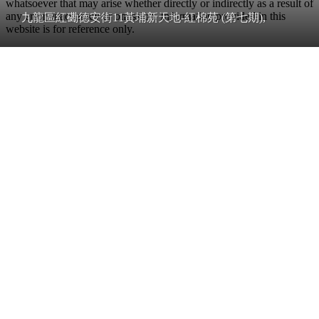
whatsoever that may arise whether directly or indirectly as a result of
any error, inaccuracy or omission. Information provided in this
九龍區紅磡德安街11黃埔新天地-紅棉苑 (第七期),
website is for reference only.