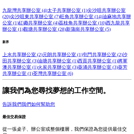
九龍灣共享辦公室 (4)
太子共享辦公室 (1)
尖沙咀共享辦公室
(20)
尖沙咀東共享辦公室 (7)
旺角共享辦公室 (14)
油麻地共享辦
公室 (1)
紅磡共享辦公室 (4)
荔枝角共享辦公室 (10)
西九龍共享
辦公室 (1)
觀塘共享辦公室 (28)
新蒲崗共享辦公室 (5)
新界
上水共享辦公室 (2)
元朗共享辦公室 (1)
屯門共享辦公室 (2)
沙
田共享辦公室 (3)
油塘共享辦公室 (1)
西貢共享辦公室 (1)
將軍
澳共享辦公室 (1)
火炭共享辦公室 (3)
葵涌共享辦公室 (3)
葵芳
共享辦公室 (1)
荃灣共享辦公室 (6)
讓我們為您尋找夢想的工作空間。
告訴我們我們如何幫助您
最佳交易保證
從一張桌子、辦公室或整個樓層，我們保證為您提供最佳交