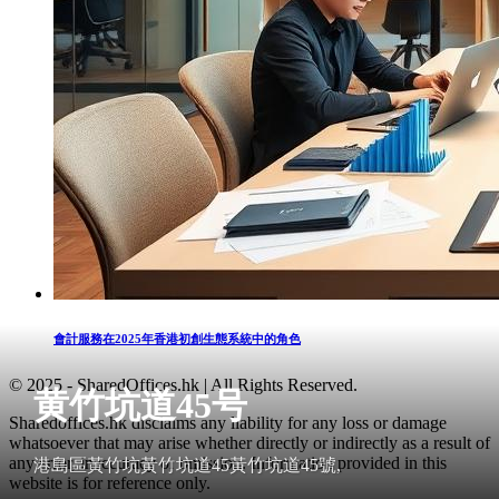
會計服務在2025年香港初創生態系統中的角色
© 2025 - SharedOffices.hk | All Rights Reserved.
黄竹坑道45号
Sharedoffices.hk disclaims any liability for any loss or damage
whatsoever that may arise whether directly or indirectly as a result of
any error, inaccuracy or omission. Information provided in this
港島區黃竹坑黃竹坑道45黃竹坑道45號,
website is for reference only.