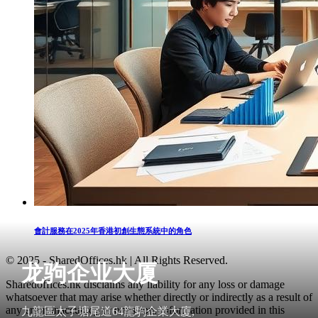
會計服務在2025年香港初創生態系統中的角色
© 2025 - SharedOffices.hk | All Rights Reserved.
龙驹企业大厦
Sharedoffices.hk disclaims any liability for any loss or damage
whatsoever that may arise whether directly or indirectly as a result of
any error, inaccuracy or omission. Information provided in this
九龍區太子塘尾道64龍駒企業大廈,