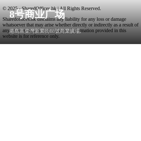
© 2025 - SharedOffices.hk | All Rights Reserved.
8号商业广场
Sharedoffices.hk disclaims any liability for any loss or damage
whatsoever that may arise whether directly or indirectly as a result of
any error, inaccuracy or omission. Information provided in this
港島區柴灣新業街88號商業廣場,
website is for reference only.