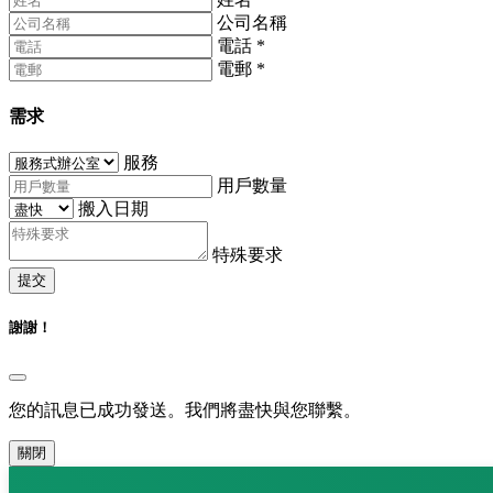
公司名稱
電話
*
電郵
*
需求
服務
用戶數量
搬入日期
特殊要求
提交
謝謝！
您的訊息已成功發送。我們將盡快與您聯繫。
關閉