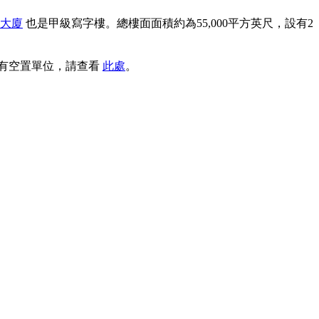
大廈
也是甲級寫字樓。總樓面面積約為55,000平方英尺，設有2
所有空置單位，請查看
此處
。