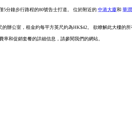
僅5分鐘步行路程的80號告士打道。 位於附近的
中港大廈
和
華潤
英尺的辦公室，租金約每平方英尺約為HK$42。 欲瞭解此大樓的
關費率和促銷套餐的詳細信息，請參閱我們的網站。