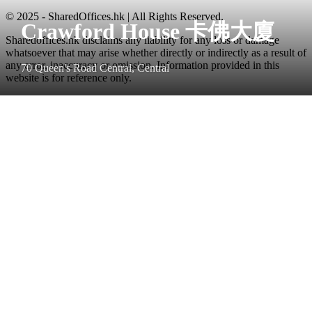
© 2025 - SharedOffices.hk | All Rights Reserved.
Crawford House 卡佛大廈
Sharedoffices.hk disclaims any liability for any loss or damage
whatsoever that may arise whether directly or indirectly as a result of
any error, inaccuracy or omission. Information provided in this
70 Queen's Road Central, Central
website is for reference only.