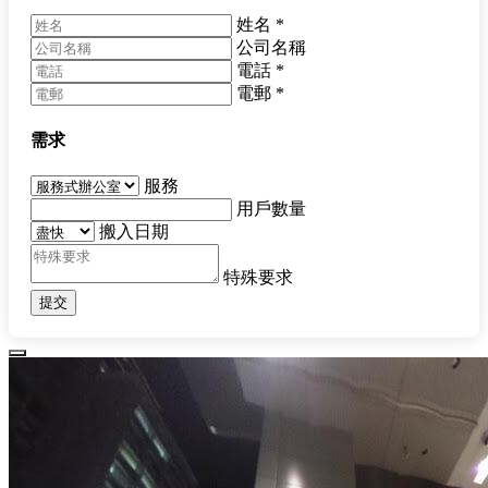
姓名
*
公司名稱
電話
*
電郵
*
需求
服務
用戶數量
搬入日期
特殊要求
提交