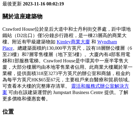
最後更新
2023-11-16 08:02:19
關於這座建築物
Crawford House位於皇后大道中和士丹利街交界處，距中環地
鐵站（D2出口）僅5分鐘步行路程，是一棟23層高的商業大
樓。附近有甲級建築物如
Kimley商業大廈
和
Wyndham
Place
。總建築面積約130,000平方英尺，設有18層辦公樓層（6
至23樓）和7層零售樓層（地下至5樓）。大廈內有4部客用電
梯和1部服務電梯。Crawford House是中環其中一座半零售大
廈，大部分樓層均由本地零售業者佔用。此商業大樓屬於單一
業權，提供面積318至3273平方英尺的辦公室和商舖，租金約
為每平方英尺HK$65至67元，主要租戶來自醫療和貿易領域。
可查看本大樓的完整庫存清單。
靈活和服務式辦公室解決方
案
可由在該建築運營的 Jumpstart Business Centre 提供。了解
更多價格和優惠套餐。
位置