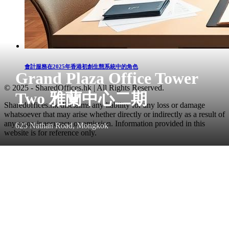
會計服務在2025年香港初創生態系統中的角色
Grand Plaza Office Tower
© 2025 - SharedOffices.hk | All Rights Reserved.
Two 雅蘭中心二期
Sharedoffices.hk disclaims any liability for any loss or damage
whatsoever that may arise whether directly or indirectly as a result of
any error, inaccuracy or omission. Information provided in this
625 Nathan Road, Mongkok
website is for reference only.