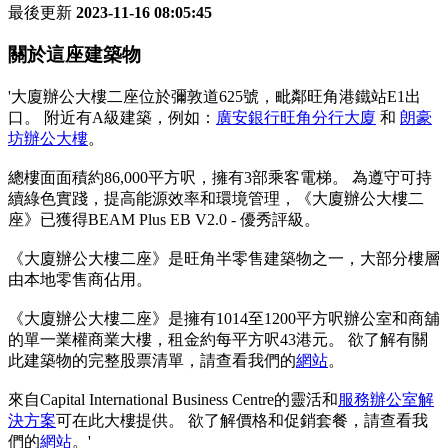
最後更新
2023-11-16 08:05:45
關於這座建築物
'大廈辦公大樓二座位於彌敦道625號，毗鄰旺角港鐵站E1出
口。 附近有A級建築，例如：
廣安銀行旺角分行大廈
和
朗豪
坊辦公大樓
。
總樓面面積約86,000平方呎，擁有3部乘客電梯。 為遵守可持
續綠色實踐，提高能源效率和環境管理，《大廈辦公大樓二
座》已獲得BEAM Plus EB V2.0 - 優秀評級。
《大廈辦公大樓二座》是旺角半零售建築物之一，大部分樓層
由本地零售商佔用。
《大廈辦公大樓二座》是擁有1014至1200平方呎辦公室和商舖
的單一業權商業大樓，租金約每平方呎43港元。 欲了解有關
此建築物的完整股票清單，請查看我們的
網站
。
來自Capital International Business Centre的靈活和
服務辦公室解
決方案
可在此大樓提供。 欲了解價格和促銷套餐，請查看我
們的
網站
。'