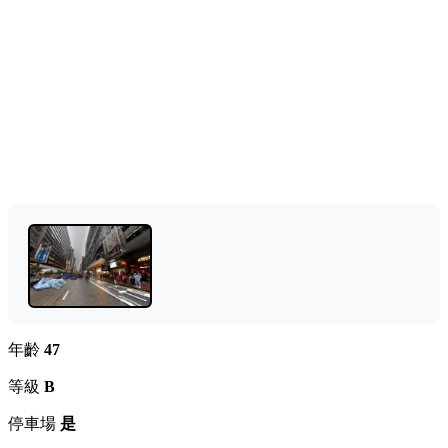
年齡
47
等級
B
停車場
是