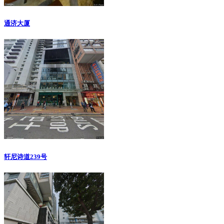
通济大厦
轩尼诗道239号