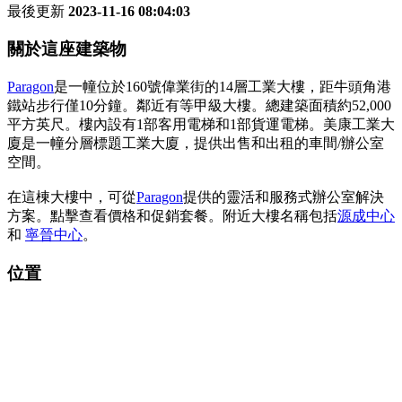
最後更新
2023-11-16 08:04:03
關於這座建築物
Paragon
是一幢位於160號偉業街的14層工業大樓，距牛頭角港
鐵站步行僅10分鐘。鄰近有等甲級大樓。總建築面積約52,000
平方英尺。樓內設有1部客用電梯和1部貨運電梯。美康工業大
廈是一幢分層標題工業大廈，提供出售和出租的車間/辦公室
空間。
在這棟大樓中，可從
Paragon
提供的靈活和服務式辦公室解決
方案。點擊查看價格和促銷套餐。附近大樓名稱包括
源成中心
和
寧晉中心
。
位置