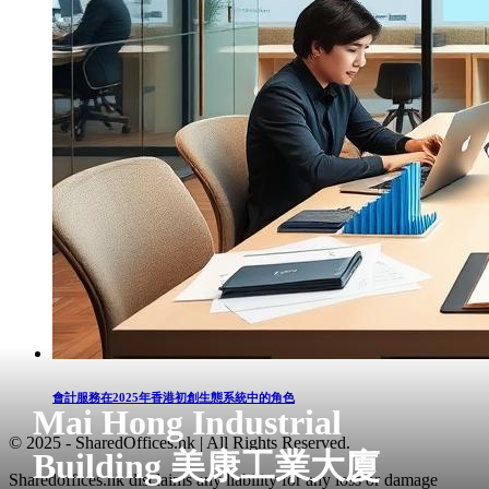
會計服務在2025年香港初創生態系統中的角色
Mai Hong Industrial
© 2025 - SharedOffices.hk | All Rights Reserved.
Building 美康工業大廈
Sharedoffices.hk disclaims any liability for any loss or damage