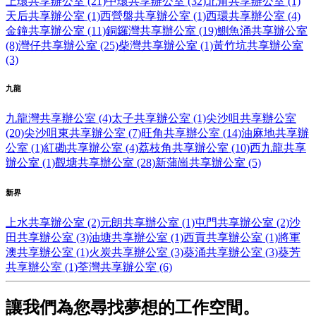
上環共享辦公室 (21)
中環共享辦公室 (32)
北角共享辦公室 (1)
天后共享辦公室 (1)
西營盤共享辦公室 (1)
西環共享辦公室 (4)
金鐘共享辦公室 (11)
銅鑼灣共享辦公室 (19)
鰂魚涌共享辦公室
(8)
灣仔共享辦公室 (25)
柴灣共享辦公室 (1)
黃竹坑共享辦公室
(3)
九龍
九龍灣共享辦公室 (4)
太子共享辦公室 (1)
尖沙咀共享辦公室
(20)
尖沙咀東共享辦公室 (7)
旺角共享辦公室 (14)
油麻地共享辦
公室 (1)
紅磡共享辦公室 (4)
荔枝角共享辦公室 (10)
西九龍共享
辦公室 (1)
觀塘共享辦公室 (28)
新蒲崗共享辦公室 (5)
新界
上水共享辦公室 (2)
元朗共享辦公室 (1)
屯門共享辦公室 (2)
沙
田共享辦公室 (3)
油塘共享辦公室 (1)
西貢共享辦公室 (1)
將軍
澳共享辦公室 (1)
火炭共享辦公室 (3)
葵涌共享辦公室 (3)
葵芳
共享辦公室 (1)
荃灣共享辦公室 (6)
讓我們為您尋找夢想的工作空間。