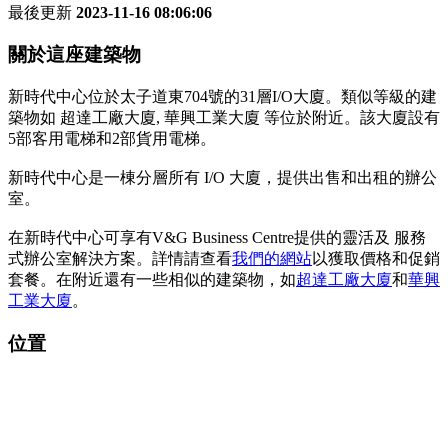
最後更新
2023-11-16 08:06:06
關於這座建築物
新時代中心位於太子道東704號的31層I/O大廈。類似等級的建
築物如 超達工廠大廈, 華興工業大廈 等位於附近。該大廈設有
5部客用電梯和2部貨用電梯。
新時代中心是一棟分層所有 I/O 大廈，提供出售和出租的辦公
室。
在新時代中心可享有V&G Business Centre提供的靈活及 服務
式辦公室解決方案。詳情請查看
我們的網站
以獲取價格和促銷
套餐。在附近還有一些相似的建築物，如
超達工廠大廈
和
華興
工業大廈
。
位置