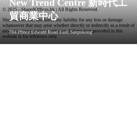
New Trend Centre 新時代工
© 2025 - SharedOffices.hk | All Rights Reserved.
貿商業中心
Sharedoffices.hk disclaims any liability for any loss or damage
whatsoever that may arise whether directly or indirectly as a result of
any error, inaccuracy or omission. Information provided in this
704 Prince Edward Road East, Sanpokong
website is for reference only.