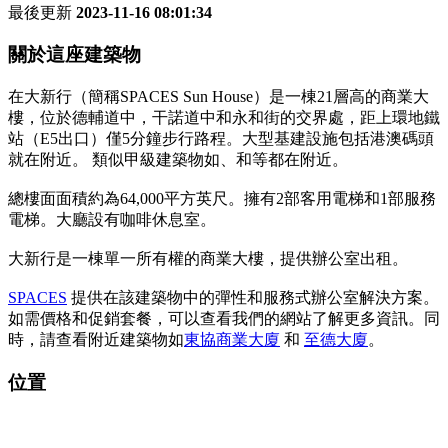
最後更新
2023-11-16 08:01:34
關於這座建築物
在大新行（簡稱SPACES Sun House）是一棟21層高的商業大
樓，位於德輔道中，干諾道中和永和街的交界處，距上環地鐵
站（E5出口）僅5分鐘步行路程。大型基建設施包括港澳碼頭
就在附近。 類似甲級建築物如、和等都在附近。
總樓面面積約為64,000平方英尺。擁有2部客用電梯和1部服務
電梯。大廳設有咖啡休息室。
大新行是一棟單一所有權的商業大樓，提供辦公室出租。
SPACES
提供在該建築物中的彈性和服務式辦公室解決方案。
如需價格和促銷套餐，可以查看我們的網站了解更多資訊。同
時，請查看附近建築物如
東協商業大廈
和
至德大廈
。
位置