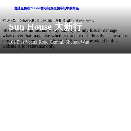
會計服務在2025年香港初創生態系統中的角色
© 2025 - SharedOffices.hk | All Rights Reserved.
Sun House 大新行
Sharedoffices.hk disclaims any liability for any loss or damage
whatsoever that may arise whether directly or indirectly as a result of
any error, inaccuracy or omission. Information provided in this
181 Des Voeux Road Central, Sheung Wan
website is for reference only.