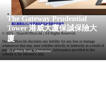
The Gateway Prudential
會計服務在2025年香港初創生態系統中的角色
Tower 港威大廈保誠保險大
© 2025 - SharedOffices.hk | All Rights Reserved.
廈
Sharedoffices.hk disclaims any liability for any loss or damage
whatsoever that may arise whether directly or indirectly as a result of
any error, inaccuracy or omission. Information provided in this
21 Canton Road, Tsimshatsui
website is for reference only.