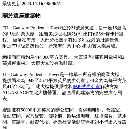
最後更新
2023-11-16 08:06:51
關於這座建築物
"The Gateway Prudential Tower位於21號廣東道，是一座16層高
的甲級商業大廈，距離尖沙咀地鐵站(A1出口)僅5分鐘步行路
程。 坐落在海濱，大部分樓層享有維多利亞港的壯麗景色。
附近有甲級建築物如，新東海商業中心 和 力寶太陽廣場。
總樓面面積約為444,000平方英尺。 大廈設有4部客用電梯和2
部貨運電梯。 大廈大堂設有咖啡廳。
The Gateway Prudential Tower是一棟單一所有權的商業大樓，
提供面積為2948至4671平方英尺的辦公室，租金約為每平方英
尺41至53港元。 此大樓提供彈性和
服務式辦公室
解決方案，
ATLASPACE在此大樓營運。 請查看此建築物的完整庫存列
表。
寰圖擁有50000平方英尺的辦公空間，提供咖啡師、會議室、
活動空間、家具配套、儲物櫃、微烘焙咖啡、駐場職員、茶水
間、電話亭、郵資代收、專業社交活動統籌和24小時出入等設
施。"