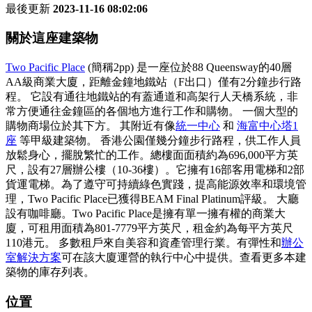
最後更新
2023-11-16 08:02:06
關於這座建築物
Two Pacific Place
(簡稱2pp) 是一座位於88 Queensway的40層
AA級商業大廈，距離金鐘地鐵站（F出口）僅有2分鐘步行路
程。 它設有通往地鐵站的有蓋通道和高架行人天橋系統，非
常方便通往金鐘區的各個地方進行工作和購物。 一個大型的
購物商場位於其下方。 其附近有像
統一中心
和
海富中心塔1
座
等甲級建築物。 香港公園僅幾分鐘步行路程，供工作人員
放鬆身心，擺脫繁忙的工作。總樓面面積約為696,000平方英
尺，設有27層辦公樓（10-36樓）。它擁有16部客用電梯和2部
貨運電梯。為了遵守可持續綠色實踐，提高能源效率和環境管
理，Two Pacific Place已獲得BEAM Final Platinum評級。 大廳
設有咖啡廳。Two Pacific Place是擁有單一擁有權的商業大
廈，可租用面積為801-7779平方英尺，租金約為每平方英尺
110港元。 多數租戶來自美容和資產管理行業。有彈性和
辦公
室解決方案
可在該大廈運營的
執行中心中提供。查看更多本建
築物的庫存列表。
位置