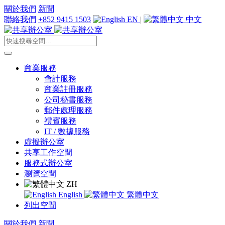
關於我們
新聞
聯絡我們
+852 9415 1503
EN
|
中文
商業服務
會計服務
商業註冊服務
公司秘書服務
郵件處理服務
禮賓服務
IT / 數據服務
虛擬辦公室
共享工作空間
服務式辦公室
瀏覽空間
ZH
English
繁體中文
列出空間
關於我們
新聞