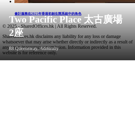
會計服務在2025年香港初創生態系統中的角色
Two Pacific Place 太古廣場
© 2025 - SharedOffices.hk | All Rights Reserved.
2座
Sharedoffices.hk disclaims any liability for any loss or damage
whatsoever that may arise whether directly or indirectly as a result of
any error, inaccuracy or omission. Information provided in this
88 Queensway, Admiralty
website is for reference only.