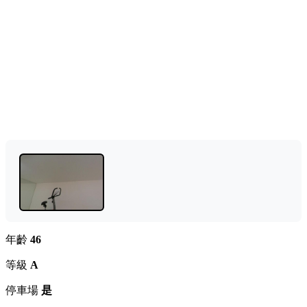
年齡
46
等級
A
停車場
是