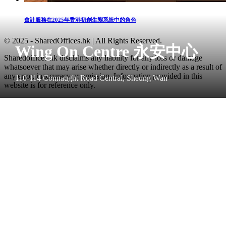
會計服務在2025年香港初創生態系統中的角色
© 2025 - SharedOffices.hk | All Rights Reserved.
Wing On Centre 永安中心
Sharedoffices.hk disclaims any liability for any loss or damage
whatsoever that may arise whether directly or indirectly as a result of
any error, inaccuracy or omission. Information provided in this
110-114 Connaught Road Central, Sheung Wan
website is for reference only.