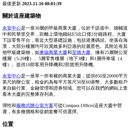
最後更新
2023-11-16 08:01:39
關於這座建築物
永安中心
是一座30層的甲級商業大廈，位於干諾道中、德輔道
中和民華里交界，距離上環地鐵站E5出口僅2分鐘路程。大廈
下設零售平台，靠近大型基礎設施，包括港澳碼頭。坐落在海
濱，大部分樓層均可欣賞維多利亞港的壯麗景色。其附近有其
他甲級建築物，如
東協商業大廈
和
至德大廈
。擁有25層辦公室
樓層（5-29樓）、5層零售樓層（地下3樓）和1層停車場（4
樓）。提供10部客用升降機和2部貨用升降機。
永安中心
是一座單一所有權的商業大廈，提供850至20000平方
英尺的辦公室，租金約為每平方英尺50至60港幣。大多數租戶
來自銀行業、金融管理和證券領域。您可以在我們的網站上查
看本大廈的完整庫存列表。
彈性和
服務式辦公室方案
可從Compass Offices這座大廈中營
運，有多種價格和促銷套餐可供選擇。
位置