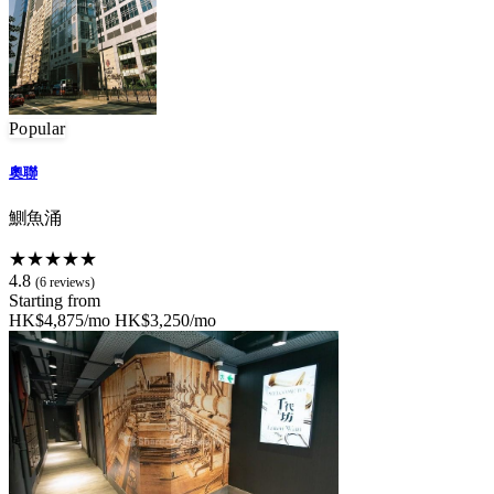
Popular
奧聯
鰂魚涌
★★★★★
4.8
(6 reviews)
Starting from
HK$4,875/mo
HK$3,250/mo