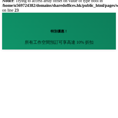
Notice
: Trying to access array offset on value of type bool in
/home/u569724382/domains/sharedoffices.hk/public_html/pages
on line
23
特別優惠！
所有工作空間預訂可享高達 10% 折扣