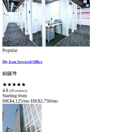
Popular
My Icon Serviced Office
銅鑼灣
★★★★★
4.8
(20 reviews)
Starting from
HK$4,125/mo
HK$2,750/mo