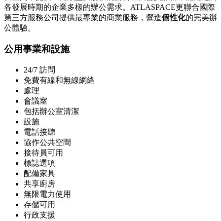
各發展時期的企業多樣的辦公需求。ATLASPACE更聯合國際
第三方服務公司提供最專業的商業服務，營造
個性化
的完美辦
公體驗。
公用事業和設施
24/7 訪問
免費有線和無線網絡
處理
會議室
包括辦公室清潔
設施
電話接聽
協作公共空間
接待員可用
標誌選項
配備家具
共享廚房
無限電力使用
存儲可用
行政支援