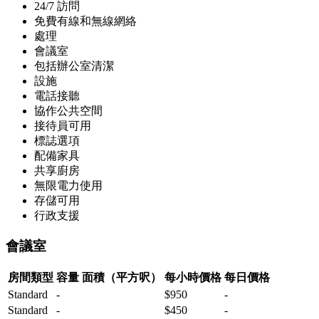
24/7 訪問
免費有線和無線網絡
處理
會議室
包括辦公室清潔
設施
電話接聽
協作公共空間
接待員可用
標誌選項
配備家具
共享廚房
無限電力使用
存儲可用
行政支援
會議室
房間類型
容量
面積（平方呎）
每小時價格
每日價格
Standard
-
$950
-
Standard
-
$450
-