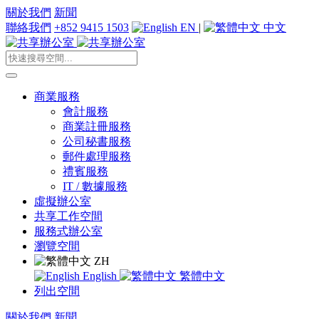
關於我們
新聞
聯絡我們
+852 9415 1503
EN
|
中文
商業服務
會計服務
商業註冊服務
公司秘書服務
郵件處理服務
禮賓服務
IT / 數據服務
虛擬辦公室
共享工作空間
服務式辦公室
瀏覽空間
ZH
English
繁體中文
列出空間
關於我們
新聞