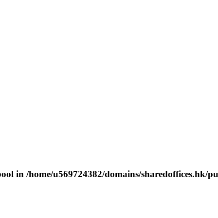
bool in
/home/u569724382/domains/sharedoffices.hk/pu