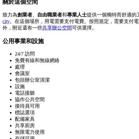
關於這個空間
致力為
創業者
、
自由職業者
和
專業人士
提供一個獨特而舒適的
city
。在這個場所，用電需要支付電費。按照規定，需要支付電費1
外，附近還有一些
共享辦公空間
可供選擇。
公用事業和設施
24/7 訪問
免費有線和無線網絡
處理
會議室
包括辦公室清潔
設施
電話接聽
協作公共空間
接待員可用
標誌選項
配備家具
共享廚房
無限電力使用
存儲可用