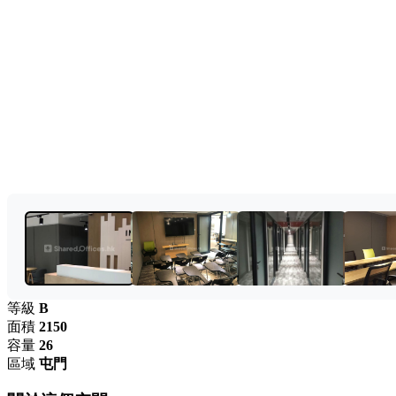
等級
B
面積
2150
容量
26
區域
屯門