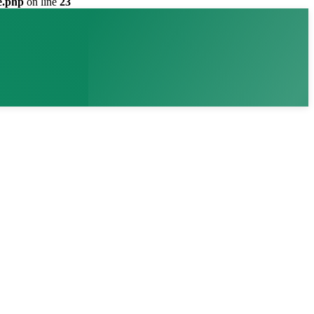
e.php
on line
23