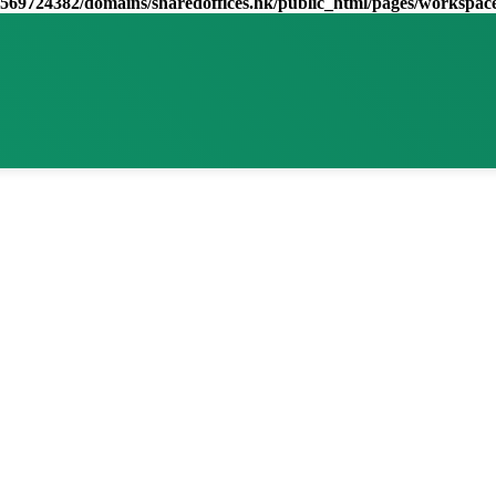
569724382/domains/sharedoffices.hk/public_html/pages/workspac