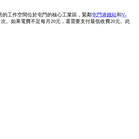
活的工作空間位於屯門的核心工業區，緊鄰
屯門港鐵站
和
V-
一次。如果電費不足每月20元，還需要支付最低收費20元。此