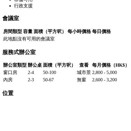
行政支援
會議室
房間類型
容量
面積（平方呎）
每小時價格
每日價格
此地點沒有可用的會議室
服務式辦公室
辦公室類型
辦公桌
面積（平方呎）
查看
每月價格（HK$）
窗口房
2-4
50-100
城市景
2,800 - 5,000
內房
2-3
50-67
無窗
2,600 - 3,200
位置