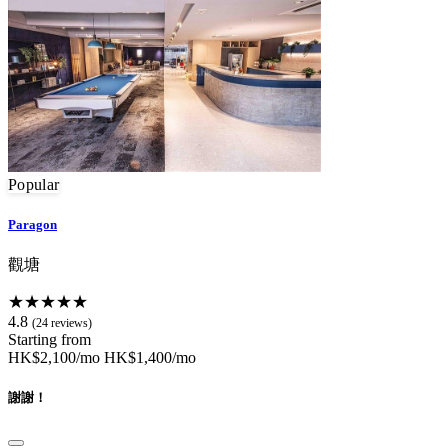
Popular
Paragon
觀塘
★★★★★
4.8
(24 reviews)
Starting from
HK$2,100/mo
HK$1,400/mo
謝謝！