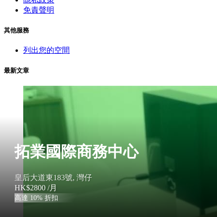
免責聲明
其他服務
列出您的空間
最新文章
拓業國際商務中心
皇后大道東183號, 灣仔
HK$2800
/月
高達 10% 折扣