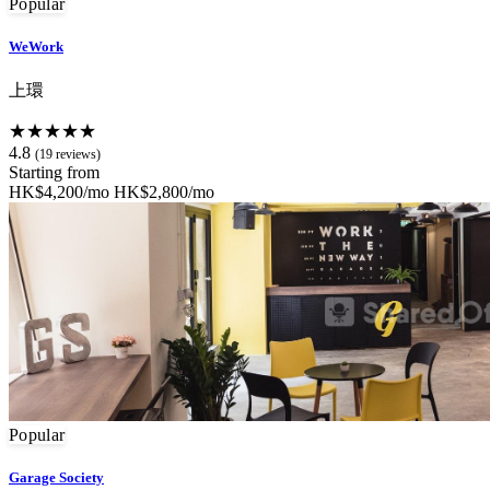
Popular
WeWork
上環
★★★★★
4.8
(19 reviews)
Starting from
HK$4,200/mo
HK$2,800/mo
Popular
Garage Society