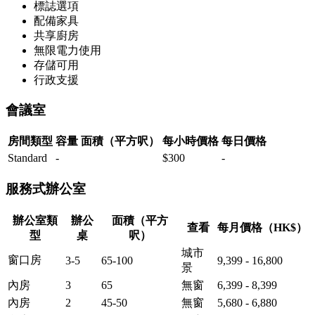
標誌選項
配備家具
共享廚房
無限電力使用
存儲可用
行政支援
會議室
房間類型
容量
面積（平方呎）
每小時價格
每日價格
Standard
-
$300
-
服務式辦公室
辦公室類
辦公
面積（平方
查看
每月價格（HK$）
型
桌
呎）
城市
窗口房
3-5
65-100
9,399 - 16,800
景
內房
3
65
無窗
6,399 - 8,399
內房
2
45-50
無窗
5,680 - 6,880