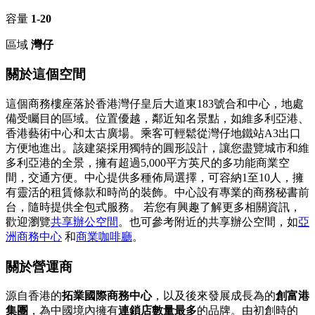
容量
1-20
區域
灣仔
關於這個空間
這個商務樓座落於香港灣仔皇后大道東183號合和中心，地處
備受矚目的區域。位置優越，鄰近知名景點，如維多利亞港、
香港藝術中心和太古廣場。乘客可輕鬆從灣仔地鐵站A3出口
方便地進出。該建築採用獨特的圓形設計，讓您盡覽城市和維
多利亞港的全景，擁有超過5,000平方英尺的多功能商業空
間，交通方便。中心提供多種佈局選擇，可容納1至10人，擁
有靈活的租賃條款和時尚的裝飾。中心設有專業的商務秘書前
台，隨時提供全包式服務。 若您有興趣了解更多相關資訊，
歡迎瀏覽
共享辦公空間
。也可參考附近的共享辦公空間，如
亞
洲商務中心
和
商業咖啡廳
。
關於營運商
源自香港的
拓業國際商務中心
，以及後來發展成長為的
創富港
集團
，為中國境內擁有
連鎖店數量最多
的品牌。由初創時的