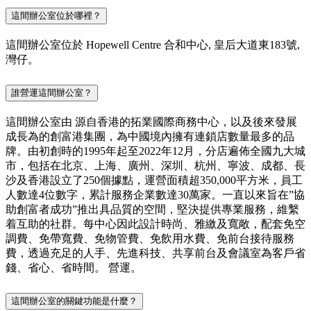
這間辦公室位於哪裡？
這間辦公室位於 Hopewell Centre 合和中心, 皇后大道東183號,
灣仔。
誰營運這間辦公室？
這間辦公室由 源自香港的拓業國際商務中心，以及後來發展
成長為的創富港集團，為中國境內擁有連鎖店數量最多的品
牌。由初創時的1995年起至2022年12月，分店遍佈全國九大城
市，包括在北京、上海、廣州、深圳、杭州、寧波、成都、長
沙及香港設立了250個據點，運營面積超350,000平方米，員工
人數達4位數字，累計服務企業數達30萬家。一直以來旨在”協
助創富者成功”推出具品質的空間，堅決提供專業服務，維繫
着互助的社群。每中心因此設計時尚、雅繳及寬敞，配套免空
調費、免帶寬費、免物管費、免飲用水費、免前台接待服務
費，透過充足的人手、先進科技、共享前台及會議室為客戶省
錢、省心、省時間。 營運。
這間辦公室的關鍵功能是什麼？