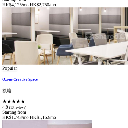
HK$4,125/mo
HK$2,750/mo
Popular
Ozone Creative Space
觀塘
★★★★★
4.8
(13 reviews)
Starting from
HK$1,743/mo
HK$1,162/mo