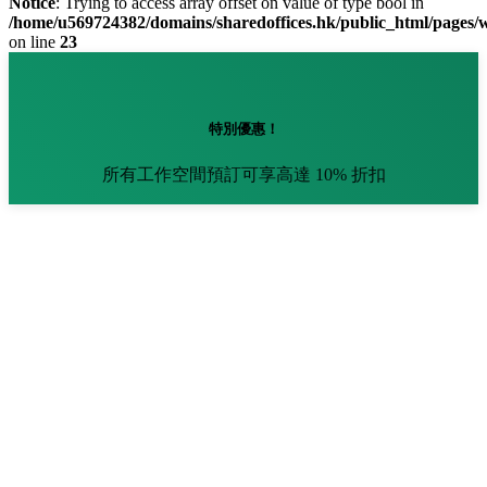
Notice
: Trying to access array offset on value of type bool in
/home/u569724382/domains/sharedoffices.hk/public_html/pages
on line
23
特別優惠！
所有工作空間預訂可享高達 10% 折扣