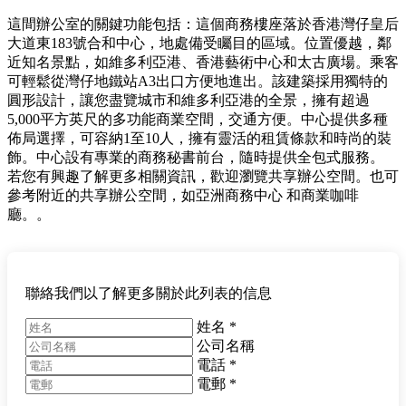
這間辦公室的關鍵功能包括：這個商務樓座落於香港灣仔皇后
大道東183號合和中心，地處備受矚目的區域。位置優越，鄰
近知名景點，如維多利亞港、香港藝術中心和太古廣場。乘客
可輕鬆從灣仔地鐵站A3出口方便地進出。該建築採用獨特的
圓形設計，讓您盡覽城市和維多利亞港的全景，擁有超過
5,000平方英尺的多功能商業空間，交通方便。中心提供多種
佈局選擇，可容納1至10人，擁有靈活的租賃條款和時尚的裝
飾。中心設有專業的商務秘書前台，隨時提供全包式服務。
若您有興趣了解更多相關資訊，歡迎瀏覽共享辦公空間。也可
參考附近的共享辦公空間，如亞洲商務中心 和商業咖啡
廳。。
聯絡我們以了解更多關於此列表的信息
姓名
*
公司名稱
電話
*
電郵
*