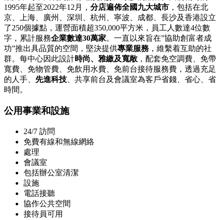
1995年起至2022年12月，
分店遍佈全國九大城市
，包括在北
京、上海、廣州、深圳、杭州、寧波、成都、長沙及香港設立
了250個據點，運營面積超350,000平方米，員工人數達4位數
字，累計服務
企業數達30萬家
。一直以來旨在”協助創富者成
功”推出具品質的空間，堅決提供
專業服務
，維繫着互助的社
群。每中心因此設計
時尚、雅繳及寬敞
，配套免空調費、免帶
寬費、免物管費、免飲用水費、免前台接待服務費，透過充足
的人手、
先進科技
、共享前台及會議室為客戶省錢、省心、省
時間。
公用事業和設施
24/7 訪問
免費有線和無線網絡
處理
會議室
包括辦公室清潔
設施
電話接聽
協作公共空間
接待員可用