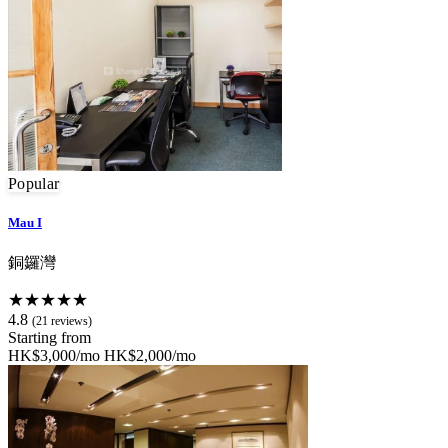
Popular
Mau I
銅鑼灣
★★★★★
4.8
(21 reviews)
Starting from
HK$3,000/mo
HK$2,000/mo