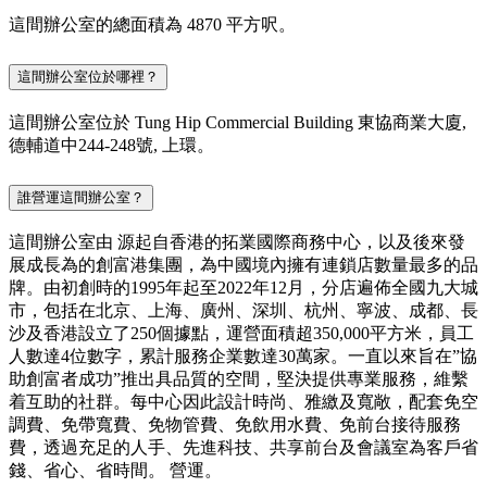
這間辦公室的總面積為 4870 平方呎。
這間辦公室位於哪裡？
這間辦公室位於 Tung Hip Commercial Building 東協商業大廈,
德輔道中244-248號, 上環。
誰營運這間辦公室？
這間辦公室由 源起自香港的拓業國際商務中心，以及後來發
展成長為的創富港集團，為中國境內擁有連鎖店數量最多的品
牌。由初創時的1995年起至2022年12月，分店遍佈全國九大城
市，包括在北京、上海、廣州、深圳、杭州、寧波、成都、長
沙及香港設立了250個據點，運營面積超350,000平方米，員工
人數達4位數字，累計服務企業數達30萬家。一直以來旨在”協
助創富者成功”推出具品質的空間，堅決提供專業服務，維繫
着互助的社群。每中心因此設計時尚、雅繳及寬敞，配套免空
調費、免帶寬費、免物管費、免飲用水費、免前台接待服務
費，透過充足的人手、先進科技、共享前台及會議室為客戶省
錢、省心、省時間。 營運。