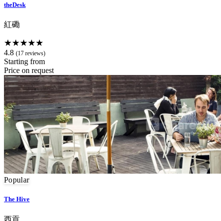
theDesk
紅磡
★★★★★
4.8
(17 reviews)
Starting from
Price on request
Popular
The Hive
西貢