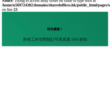
Notice
: Trying to access array offset on value of type bool in
/home/u569724382/domains/sharedoffices.hk/public_html/pages
on line
23
特別優惠！
所有工作空間預訂可享高達 10% 折扣