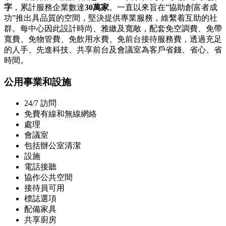
字
，累計服務企業數達
30萬家
。一直以來旨在”協助創富者成
功”推出具品質的空間，堅決提供專業服務，維繫着互助的社
群。每中心因此設計時尚、雅繳及寬敞，配套免空調費、免帶
寬費、免物管費、免飲用水費、免前台接待服務費，透過充足
的人手、先進科技、共享前台及會議室為客戶省錢、省心、省
時間。
公用事業和設施
24/7 訪問
免費有線和無線網絡
處理
會議室
包括辦公室清潔
設施
電話接聽
協作公共空間
接待員可用
標誌選項
配備家具
共享廚房