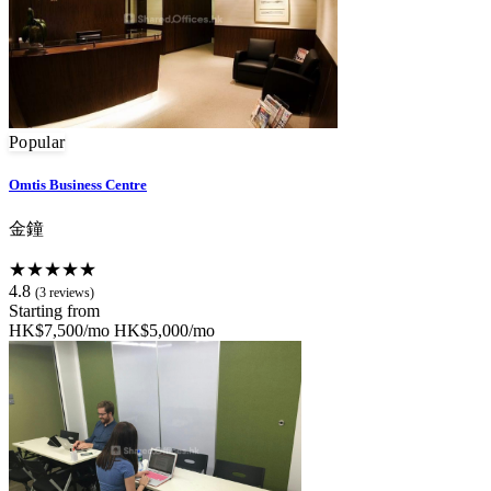
Popular
Omtis Business Centre
金鐘
★★★★★
4.8
(3 reviews)
Starting from
HK$7,500/mo
HK$5,000/mo