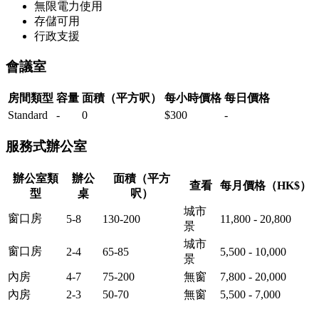
無限電力使用
存儲可用
行政支援
會議室
房間類型
容量
面積（平方呎）
每小時價格
每日價格
Standard
-
0
$300
-
服務式辦公室
辦公室類
辦公
面積（平方
查看
每月價格（HK$）
型
桌
呎）
城市
窗口房
5-8
130-200
11,800 - 20,800
景
城市
窗口房
2-4
65-85
5,500 - 10,000
景
內房
4-7
75-200
無窗
7,800 - 20,000
內房
2-3
50-70
無窗
5,500 - 7,000