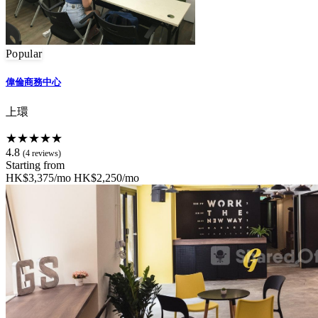
Popular
偉倫商務中心
上環
★★★★★
4.8
(4 reviews)
Starting from
HK$3,375/mo
HK$2,250/mo