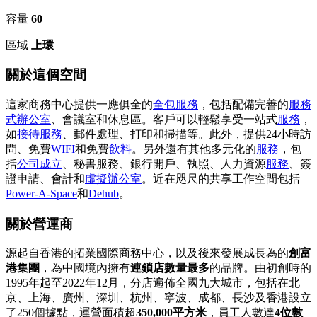
容量
60
區域
上環
關於這個空間
這家商務中心提供一應俱全的
全包服務
，包括配備完善的
服務
式辦公室
、會議室和休息區。客戶可以輕鬆享受一站式
服務
，
如
接待服務
、郵件處理、打印和掃描等。此外，提供24小時訪
問、免費
WIFI
和免費
飲料
。另外還有其他多元化的
服務
，包
括
公司成立
、秘書服務、銀行開戶、執照、人力資源
服務
、簽
證申請、會計和
虛擬辦公室
。近在咫尺的共享工作空間包括
Power-A-Space
和
Dehub
。
關於營運商
源起自香港的拓業國際商務中心，以及後來發展成長為的
創富
港集團
，為中國境內擁有
連鎖店數量最多
的品牌。由初創時的
1995年起至2022年12月，分店遍佈全國九大城市，包括在北
京、上海、廣州、深圳、杭州、寧波、成都、長沙及香港設立
了250個據點，運營面積超
350,000平方米
，員工人數達
4位數