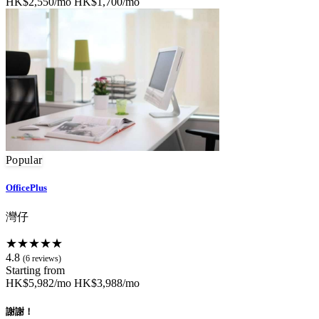
HK$2,550/mo
HK$1,700/mo
Popular
OfficePlus
灣仔
★★★★★
4.8
(6 reviews)
Starting from
HK$5,982/mo
HK$3,988/mo
謝謝！