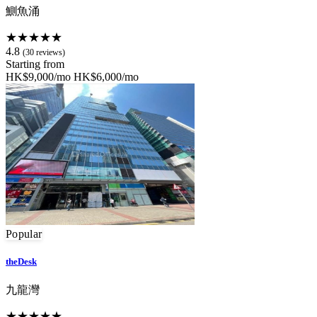
鰂魚涌
★★★★★
4.8
(30 reviews)
Starting from
HK$9,000/mo
HK$6,000/mo
Popular
theDesk
九龍灣
★★★★★