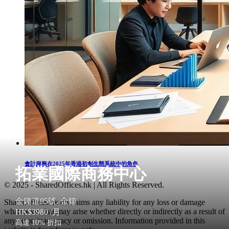
會計服務在2025年香港初創生態系統中的角色
拓業國際商務中心
© 2025 - SharedOffices.hk | All Rights Reserved.
金鐘道95號, 金鐘
Sharedoffices.hk disclaims any liability for any loss or damage
whatsoever that may arise whether directly or indirectly as a result of
HK$3980
/月
any error, inaccuracy or omission. Information provided in this
高達 10% 折扣