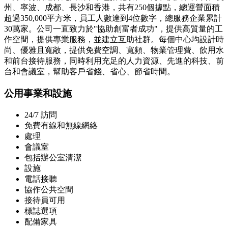
州、寧波、成都、長沙和香港，共有250個據點，總運營面積
超過350,000平方米，員工人數達到4位數字，總服務企業累計
30萬家。公司一直致力於"協助創富者成功"，提供高質量的工
作空間，提供專業服務，並建立互助社群。每個中心均設計時
尚、優雅且寬敞，提供免費空調、寬頻、物業管理費、飲用水
和前台接待服務，同時利用充足的人力資源、先進的科技、前
台和會議室，幫助客戶省錢、省心、節省時間。
公用事業和設施
24/7 訪問
免費有線和無線網絡
處理
會議室
包括辦公室清潔
設施
電話接聽
協作公共空間
接待員可用
標誌選項
配備家具