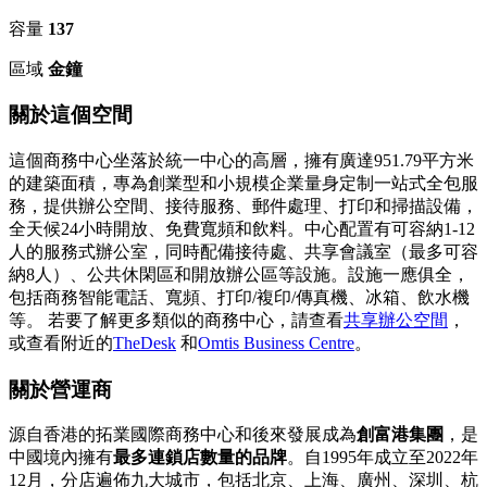
容量
137
區域
金鐘
關於這個空間
這個商務中心坐落於統一中心的高層，擁有廣達951.79平方米
的建築面積，專為創業型和小規模企業量身定制一站式全包服
務，提供辦公空間、接待服務、郵件處理、打印和掃描設備，
全天候24小時開放、免費寬頻和飲料。中心配置有可容納1-12
人的服務式辦公室，同時配備接待處、共享會議室（最多可容
納8人）、公共休閑區和開放辦公區等設施。設施一應俱全，
包括商務智能電話、寬頻、打印/複印/傳真機、冰箱、飲水機
等。 若要了解更多類似的商務中心，請查看
共享辦公空間
，
或查看附近的
TheDesk
和
Omtis Business Centre
。
關於營運商
源自香港的拓業國際商務中心和後來發展成為
創富港集團
，是
中國境內擁有
最多連鎖店數量的品牌
。自1995年成立至2022年
12月，分店遍佈九大城市，包括北京、上海、廣州、深圳、杭