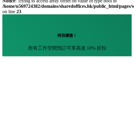
Notice
: Trying to access array offset on value of type bool in
/home/u569724382/domains/sharedoffices.hk/public_html/pages
on line
23
特別優惠！
所有工作空間預訂可享高達 10% 折扣