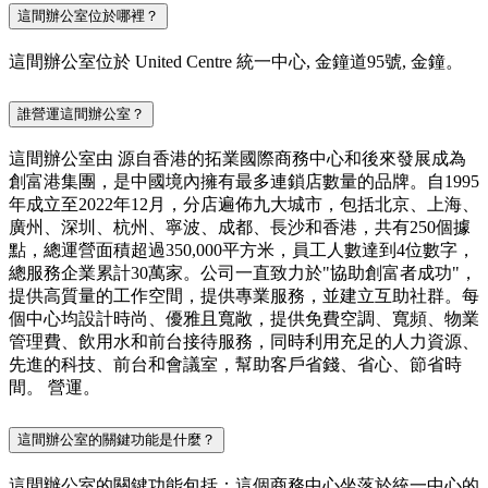
這間辦公室位於哪裡？
這間辦公室位於 United Centre 統一中心, 金鐘道95號, 金鐘。
誰營運這間辦公室？
這間辦公室由 源自香港的拓業國際商務中心和後來發展成為
創富港集團，是中國境內擁有最多連鎖店數量的品牌。自1995
年成立至2022年12月，分店遍佈九大城市，包括北京、上海、
廣州、深圳、杭州、寧波、成都、長沙和香港，共有250個據
點，總運營面積超過350,000平方米，員工人數達到4位數字，
總服務企業累計30萬家。公司一直致力於"協助創富者成功"，
提供高質量的工作空間，提供專業服務，並建立互助社群。每
個中心均設計時尚、優雅且寬敞，提供免費空調、寬頻、物業
管理費、飲用水和前台接待服務，同時利用充足的人力資源、
先進的科技、前台和會議室，幫助客戶省錢、省心、節省時
間。 營運。
這間辦公室的關鍵功能是什麼？
這間辦公室的關鍵功能包括：這個商務中心坐落於統一中心的