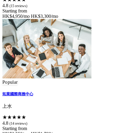
4.8
(15 reviews)
Starting from
HK$4,950/mo
HK$3,300/mo
Popular
拓業國際商務中心
上水
★★★★★
4.8
(14 reviews)
Starting from