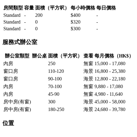
房間類型
容量
面積（平方呎）
每小時價格
每日價格
Standard
-
200
$400
-
Standard
-
0
$320
-
Standard
-
0
$300
-
服務式辦公室
辦公室類型
辦公桌
面積（平方呎）
查看
每月價格（HK$）
內房
250
無窗
15,000 - 17,080
窗口房
110-120
海景
16,800 - 25,380
窗口房
90-100
海景
12,800 - 22,180
內房
70-100
無窗
9,880 - 17,080
內房
45-90
無窗
4,980 - 11,640
房中房(有窗)
300
海景
45,000 - 58,000
房中房(有窗)
180-250
海景
24,680 - 39,780
位置