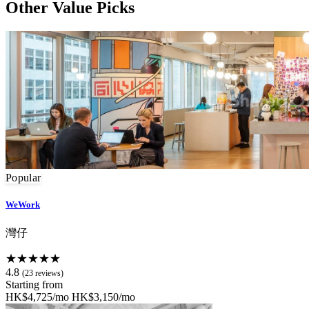
Other Value Picks
Popular
WeWork
灣仔
★★★★★
4.8
(23 reviews)
Starting from
HK$4,725/mo
HK$3,150/mo