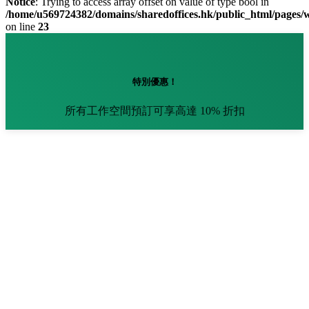
Notice
: Trying to access array offset on value of type bool in
/home/u569724382/domains/sharedoffices.hk/public_html/pages
on line
23
特別優惠！
所有工作空間預訂可享高達 10% 折扣