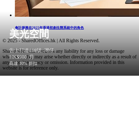
會計服務在2025年香港初創生態系統中的角色
美光空間
© 2025 - SharedOffices.hk | All Rights Reserved.
告士打道108號, 灣仔
Sharedoffices.hk disclaims any liability for any loss or damage
whatsoever that may arise whether directly or indirectly as a result of
HK$980
/月
any error, inaccuracy or omission. Information provided in this
高達 10% 折扣
website is for reference only.