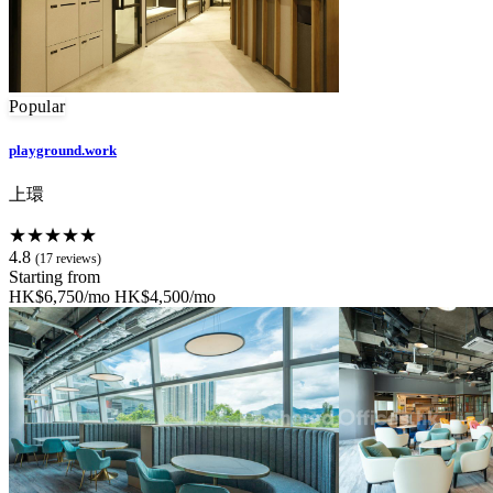
Popular
playground.work
上環
★★★★★
4.8
(17 reviews)
Starting from
HK$6,750/mo
HK$4,500/mo