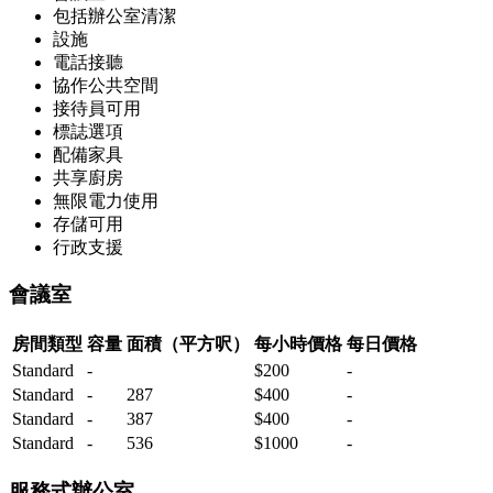
包括辦公室清潔
設施
電話接聽
協作公共空間
接待員可用
標誌選項
配備家具
共享廚房
無限電力使用
存儲可用
行政支援
會議室
房間類型
容量
面積（平方呎）
每小時價格
每日價格
Standard
-
$200
-
Standard
-
287
$400
-
Standard
-
387
$400
-
Standard
-
536
$1000
-
服務式辦公室