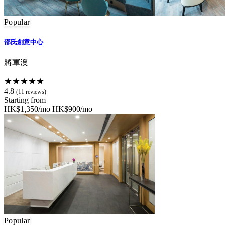
Popular
邵氏創意中心
將軍澳
★★★★★
4.8
(11 reviews)
Starting from
HK$1,350/mo
HK$900/mo
Popular