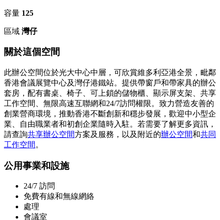
容量
125
區域
灣仔
關於這個空間
此辦公空間位於光大中心中層，可欣賞維多利亞港全景，毗鄰
香港會議展覽中心及灣仔港鐵站。提供帶窗戶和帶家具的辦公
套房，配有書桌、椅子、可上鎖的儲物櫃、顯示屏支架、共享
工作空間、無限高速互聯網和24/7訪問權限。致力營造友善的
創業營商環境，推動香港不斷創新和穩步發展，歡迎中小型企
業、自由職業者和初創企業隨時入駐。若需要了解更多資訊，
請查詢
共享辦公空間
方案及服務，以及附近的
辦公空間
和
共同
工作空間
。
公用事業和設施
24/7 訪問
免費有線和無線網絡
處理
會議室