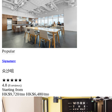
Popular
Signature
尖沙咀
★★★★★
4.8
(6 reviews)
Starting from
HK$9,720/mo
HK$6,480/mo