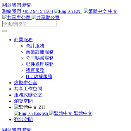
關於我們
新聞
聯絡我們
+852 9415 1503
EN
|
中文
商業服務
會計服務
商業註冊服務
公司秘書服務
郵件處理服務
禮賓服務
IT / 數據服務
虛擬辦公室
共享工作空間
服務式辦公室
瀏覽空間
ZH
English
繁體中文
列出空間
關於我們
新聞