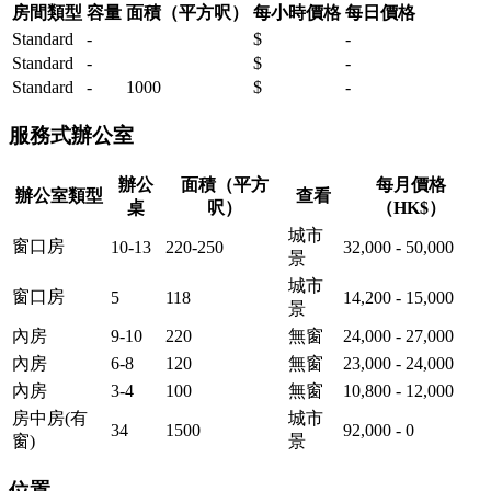
房間類型
容量
面積（平方呎）
每小時價格
每日價格
Standard
-
$
-
Standard
-
$
-
Standard
-
1000
$
-
服務式辦公室
辦公
面積（平方
每月價格
辦公室類型
查看
桌
呎）
（HK$）
城市
窗口房
10-13
220-250
32,000 - 50,000
景
城市
窗口房
5
118
14,200 - 15,000
景
內房
9-10
220
無窗
24,000 - 27,000
內房
6-8
120
無窗
23,000 - 24,000
內房
3-4
100
無窗
10,800 - 12,000
房中房(有
城市
34
1500
92,000 - 0
窗)
景
位置