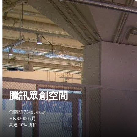
騰訊眾創空間
鴻圖道75號, 觀塘
HK$2000
/月
高達 10% 折扣