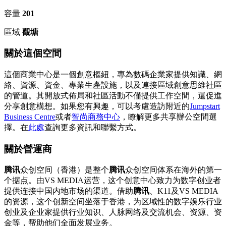
容量
201
區域
觀塘
關於這個空間
這個商業中心是一個創意樞紐，專為數碼企業家提供知識、網
絡、資源、資金、專業生產設施，以及連接區域創意思維社區
的管道。其開放式佈局和社區活動不僅提供工作空間，還促進
分享創意構想。如果您有興趣，可以考慮造訪附近的
Jumpstart
Business Centre
或者
智尚商務中心
，瞭解更多共享辦公空間選
擇。在
此處
查詢更多資訊和聯繫方式。
關於營運商
腾讯
众创空间（香港）是整个
腾讯
众创空间体系在海外的第一
个据点。由VS MEDIA运营，这个创意中心致力为数字创业者
提供连接中国内地市场的渠道。借助
腾讯
、K11及VS MEDIA
的资源，这个创新空间坐落于香港，为区域性的数字娱乐行业
创业及企业家提供行业知识、人脉网络及交流机会、资源、资
金等，帮助他们全面发展业务。