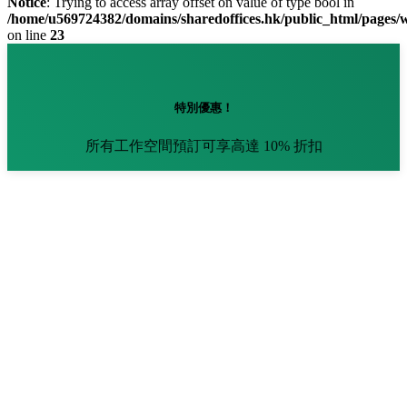
Notice
: Trying to access array offset on value of type bool in
/home/u569724382/domains/sharedoffices.hk/public_html/pages
on line
23
特別優惠！
所有工作空間預訂可享高達 10% 折扣