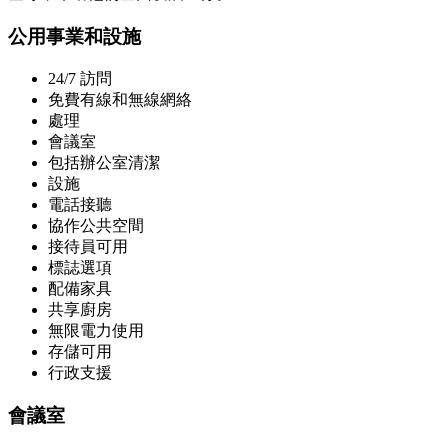
公用事業和設施
24/7 訪問
免費有線和無線網絡
處理
會議室
包括辦公室清潔
設施
電話接聽
協作公共空間
接待員可用
標誌選項
配備家具
共享廚房
無限電力使用
存儲可用
行政支援
會議室