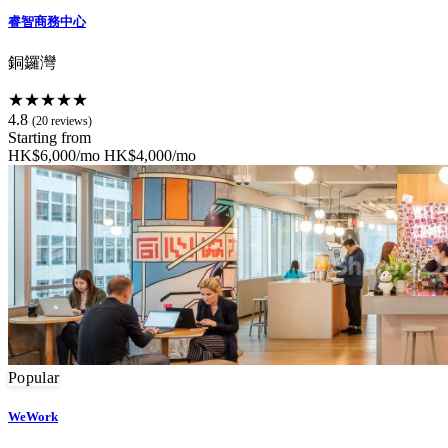
睿智商務中心
銅鑼灣
★★★★★
4.8
(20 reviews)
Starting from
HK$6,000/mo
HK$4,000/mo
Popular
WeWork