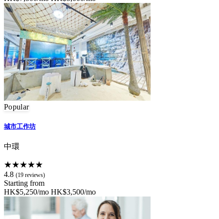
Popular
城市工作坊
中環
★★★★★
4.8
(19 reviews)
Starting from
HK$5,250/mo
HK$3,500/mo