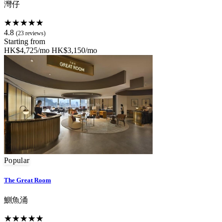
灣仔
★★★★★
4.8
(23 reviews)
Starting from
HK$4,725/mo
HK$3,150/mo
Popular
The Great Room
鰂魚涌
★★★★★