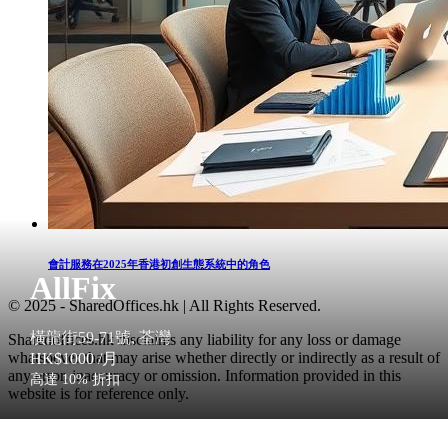
會計服務在2025年香港初創生態系統中的角色
AllFix
© 2025 - SharedOffices.hk | All Rights Reserved.
橫龍街59-71號, 荃灣
Sharedoffices.hk disclaims any liability for any loss or damage
whatsoever that may arise whether directly or indirectly as a result of
HK$1000
/月
any error, inaccuracy or omission. Information provided in this
高達 10% 折扣
website is for reference only.