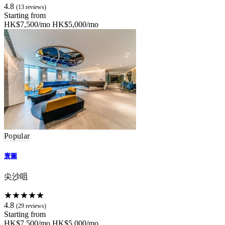
4.8
(13 reviews)
Starting from
HK$7,500/mo
HK$5,000/mo
Popular
寰圖
尖沙咀
★★★★★
4.8
(29 reviews)
Starting from
HK$7,500/mo
HK$5,000/mo