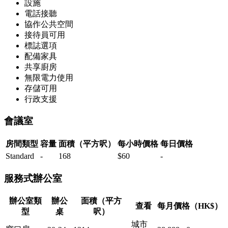
設施
電話接聽
協作公共空間
接待員可用
標誌選項
配備家具
共享廚房
無限電力使用
存儲可用
行政支援
會議室
房間類型
容量
面積（平方呎）
每小時價格
每日價格
Standard
-
168
$60
-
服務式辦公室
辦公室類
辦公
面積（平方
查看
每月價格（HK$）
型
桌
呎）
城市