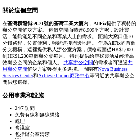
關於這個空間
在
荃灣橫龍街59-71號的荃灣工業大廈
內，
AllFix
提供了獨特的
辦公空間解決方案。 這個空間面積達8,909平方呎，設計靈
活，能夠滿足不同企業和專業人士的需求。 距離大窩口僅10
分鐘路程，位置便利，輕鬆連接周邊地區。 作為AllFix的首個
分支機構，這裡提供私人辦公室方案，價格範圍從HK$1,000
到HK$1,200每個辦公桌每月。 特別提供給尋找靈活及經濟高
效辦公空間的企業和個人。
共享辦公空間
的需求者可透過
共
用辦公空間
解決方案獲得更多選擇。 周圍有
Nova Business
Services Center
和
Achieve Partner商務中心
等附近的共享辦公空
間供您選擇。
公用事業和設施
24/7 訪問
免費有線和無線網絡
處理
會議室
包括辦公室清潔