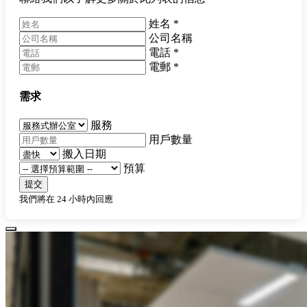
姓名
*
公司名稱
電話
*
電郵
*
需求
服務
用戶數量
搬入日期
預算
提交
我們將在 24 小時內回應