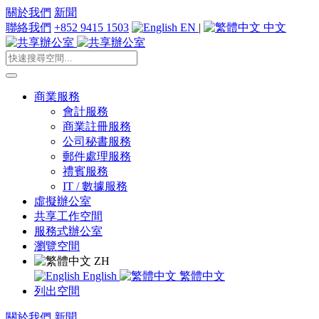
關於我們
新聞
聯絡我們
+852 9415 1503
EN
|
中文
商業服務
會計服務
商業註冊服務
公司秘書服務
郵件處理服務
禮賓服務
IT / 數據服務
虛擬辦公室
共享工作空間
服務式辦公室
瀏覽空間
ZH
English
繁體中文
列出空間
關於我們
新聞