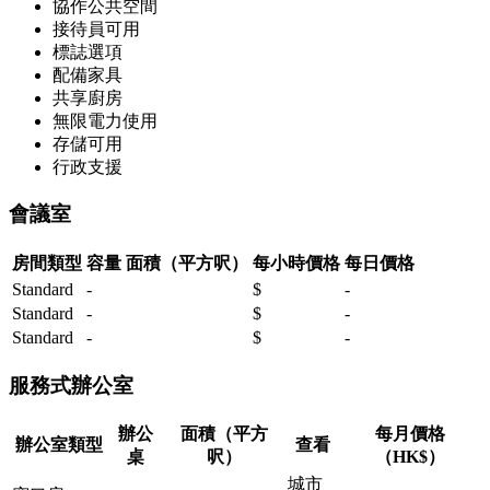
協作公共空間
接待員可用
標誌選項
配備家具
共享廚房
無限電力使用
存儲可用
行政支援
會議室
房間類型
容量
面積（平方呎）
每小時價格
每日價格
Standard
-
$
-
Standard
-
$
-
Standard
-
$
-
服務式辦公室
辦公
面積（平方
每月價格
辦公室類型
查看
桌
呎）
（HK$）
城市