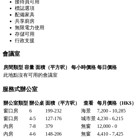
接待員可用
標誌選項
配備家具
共享廚房
無限電力使用
存儲可用
行政支援
會議室
房間類型
容量
面積（平方呎）
每小時價格
每日價格
此地點沒有可用的會議室
服務式辦公室
辦公室類型
辦公桌
面積（平方呎）
查看
每月價格（HK$）
窗口房
6
199-232
海景
7,200 - 10,285
窗口房
4-5
127-176
城市景
4,230 - 6,215
內房
7-8
379
無窗
12,000 - 0
內房
4-6
148-206
無窗
4,410 - 7,425