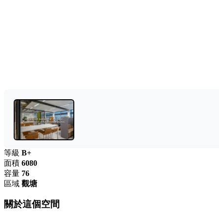
等級
B+
面積
6080
容量
76
區域
觀塘
關於這個空間