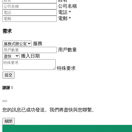
公司名稱
電話
*
電郵
*
需求
服務
用戶數量
搬入日期
特殊要求
提交
謝謝！
您的訊息已成功發送。我們將盡快與您聯繫。
關閉