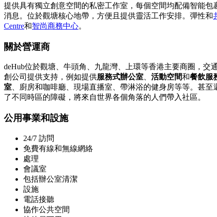
提供具有獨立創意空間的私密工作室，每個空間均配備智能包
消息。位於觀塘核心地帶，方便且提供靈活工作安排。彈性和
Centre
和
智尚商務中心
。
關於營運商
deHub位於觀塘、牛頭角、九龍灣、上環等香港主要商圈，交
創公司提供支持，例如提供
服務式辦公室
、
活動空間
和
餐飲服
室
、廚房和咖啡廳、現場直播室、帶淋浴的健身房等等。甚至
了不同時區的障礙，將來自世界各個角落的人們帶入社區。
公用事業和設施
24/7 訪問
免費有線和無線網絡
處理
會議室
包括辦公室清潔
設施
電話接聽
協作公共空間