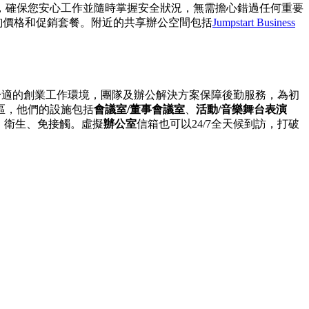
，確保您安心工作並隨時掌握安全狀況，無需擔心錯過任何重要
提供。查詢價格和促銷套餐。附近的共享辦公空間包括
Jumpstart Business
善舒適的創業工作環境，團隊及辦公解決方案保障後勤服務，為初
區，他們的設施包括
會議室/董事會議室
、
活動/音樂舞台表演
、衛生、免接觸。虛擬
辦公室
信箱也可以24/7全天候到訪，打破