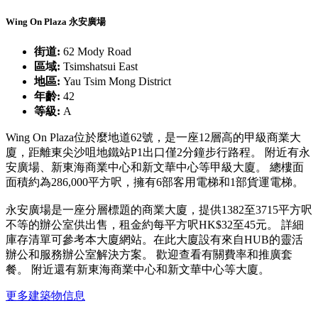
Wing On Plaza 永安廣場
街道:
62 Mody Road
區域:
Tsimshatsui East
地區:
Yau Tsim Mong District
年齡:
42
等級:
A
Wing On Plaza位於麼地道62號，是一座12層高的甲級商業大
廈，距離東尖沙咀地鐵站P1出口僅2分鐘步行路程。 附近有永
安廣場、新東海商業中心和新文華中心等甲級大廈。 總樓面
面積約為286,000平方呎，擁有6部客用電梯和1部貨運電梯。
永安廣場是一座分層標題的商業大廈，提供1382至3715平方呎
不等的辦公室供出售，租金約每平方呎HK$32至45元。 詳細
庫存清單可參考本大廈網站。在此大廈設有來自HUB的靈活
辦公和服務辦公室解決方案。 歡迎查看有關費率和推廣套
餐。 附近還有新東海商業中心和新文華中心等大廈。
更多建築物信息