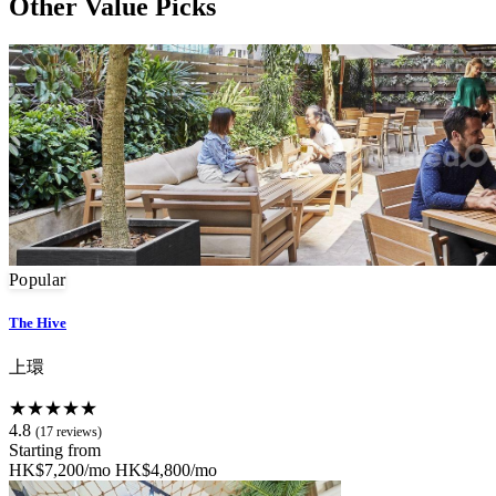
Other Value Picks
Popular
The Hive
上環
★★★★★
4.8
(17 reviews)
Starting from
HK$7,200/mo
HK$4,800/mo