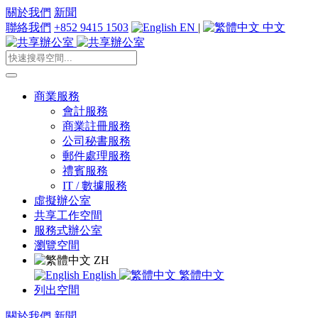
關於我們
新聞
聯絡我們
+852 9415 1503
EN
|
中文
商業服務
會計服務
商業註冊服務
公司秘書服務
郵件處理服務
禮賓服務
IT / 數據服務
虛擬辦公室
共享工作空間
服務式辦公室
瀏覽空間
ZH
English
繁體中文
列出空間
關於我們
新聞