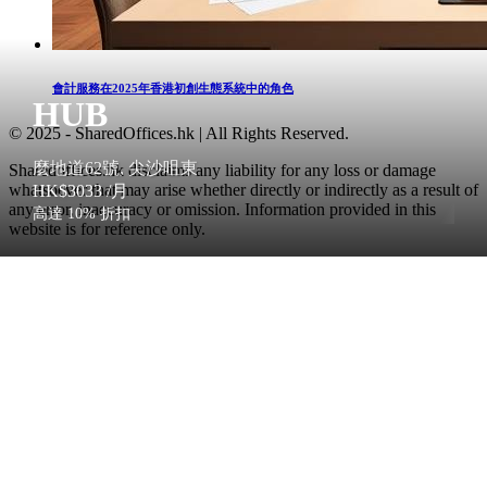
會計服務在2025年香港初創生態系統中的角色
HUB
© 2025 - SharedOffices.hk | All Rights Reserved.
麼地道62號, 尖沙咀東
Sharedoffices.hk disclaims any liability for any loss or damage
whatsoever that may arise whether directly or indirectly as a result of
HK$3033
/月
any error, inaccuracy or omission. Information provided in this
高達 10% 折扣
website is for reference only.