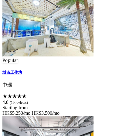
Popular
城市工作坊
中環
★★★★★
4.8
(19 reviews)
Starting from
HK$5,250/mo
HK$3,500/mo