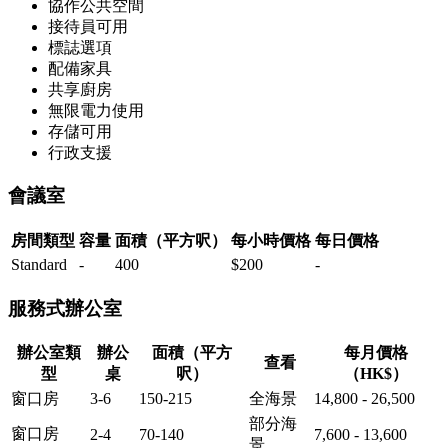
協作公共空間
接待員可用
標誌選項
配備家具
共享廚房
無限電力使用
存儲可用
行政支援
會議室
房間類型
容量
面積（平方呎）
每小時價格
每日價格
Standard
-
400
$200
-
服務式辦公室
辦公室類
辦公
面積（平方
每月價格
查看
型
桌
呎）
（HK$）
窗口房
3-6
150-215
全海景
14,800 - 26,500
部分海
窗口房
2-4
70-140
7,600 - 13,600
景