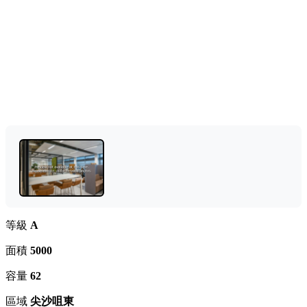
等級
A
面積
5000
容量
62
區域
尖沙咀東