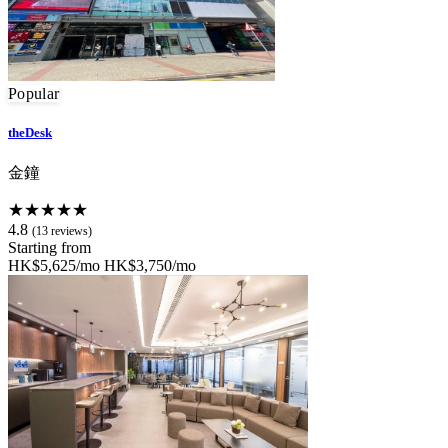
Popular
theDesk
金鐘
★★★★★
4.8
(13 reviews)
Starting from
HK$5,625/mo
HK$3,750/mo