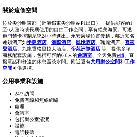
關於這個空間
位於尖沙咀東部（近港鐵東尖沙咀站P1出口），提供能容納1
至6人臨時或長期使用的自由工作空間，享有絕美海景。可透
過門禁卡控制系統24小時進出。永安廣場位置優越，鄰近知名
連鎖酒店如
半島酒店
、
洲際酒店
、
凱悅酒店
、瑰麗酒店、
喜來
登酒店
、九龍香格里拉大酒店、
帝苑洲際酒店
等。提供多項
商務配套設施，包括可容納6-8人的
會議室
、全天免費
wifi
、直
撥電話和舒適的休息區茶水間。附近還有
共用辦公空間
和
工作
空間
可供選擇。
公用事業和設施
24/7 訪問
免費有線和無線網絡
處理
會議室
包括辦公室清潔
設施
電話接聽