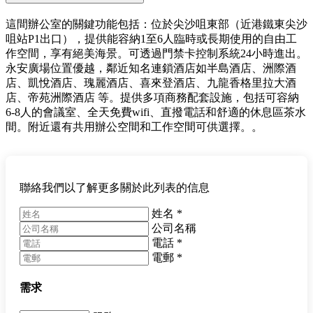
這間辦公室的關鍵功能包括：位於尖沙咀東部（近港鐵東尖沙
咀站P1出口），提供能容納1至6人臨時或長期使用的自由工
作空間，享有絕美海景。可透過門禁卡控制系統24小時進出。
永安廣場位置優越，鄰近知名連鎖酒店如半島酒店、洲際酒
店、凱悅酒店、瑰麗酒店、喜來登酒店、九龍香格里拉大酒
店、帝苑洲際酒店 等。提供多項商務配套設施，包括可容納
6-8人的會議室、全天免費wifi、直撥電話和舒適的休息區茶水
間。附近還有共用辦公空間和工作空間可供選擇。。
聯絡我們以了解更多關於此列表的信息
姓名
*
公司名稱
電話
*
電郵
*
需求